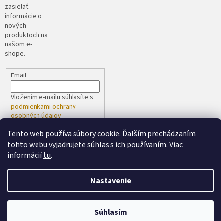
zasielať
informácie o
nových
produktoch na
našom e-
shope.
Email
Vložením e-mailu súhlasíte s
podmienkami ochrany
osobných údajov
Tento web používa súbory cookie. Ďalším prechádzaním
PRIHLÁSIŤ SA
tohto webu vyjadrujete súhlas s ich používaním. Viac
informácií
tu
.
Nastavenie
Vytvoril Shoptet
spoločne s
Súhlasím
Copyright 2026
Cukrovinkybugy
. Všetky práva vyhradené.