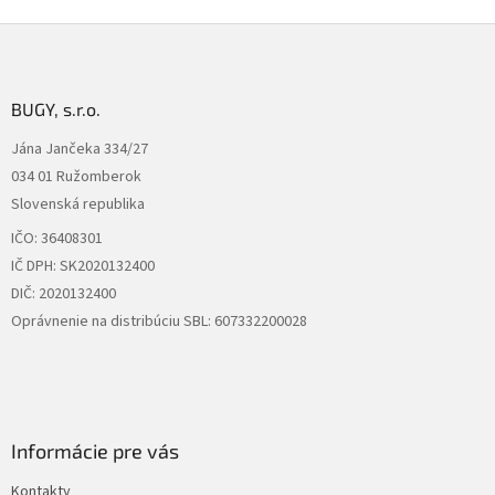
Z
á
p
ä
BUGY, s.r.o.
t
Jána Jančeka 334/27
i
034 01 Ružomberok
e
Slovenská republika
IČO: 36408301
IČ DPH: SK2020132400
DIČ: 2020132400
Oprávnenie na distribúciu SBL: 607332200028
Informácie pre vás
Kontakty