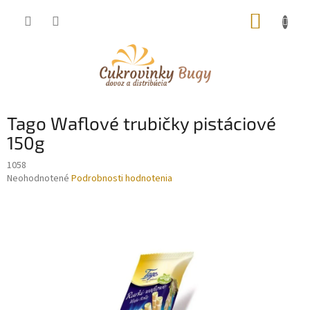
Prejsť
NÁKUP
na
obsah
KOŠÍK
Tago Waflové trubičky pistáciové
150g
1058
Priemerné
Neohodnotené
Podrobnosti hodnotenia
hodnotenie
produktu
je
0,0
z
5
hviezdičiek.