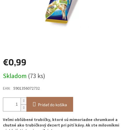
€0,99
Jednotková
Skladom
(73 ks)
cena:
EAN
:
5901356072732
Pridať do košíka
Veľmi obľúbené trubičky, ktoré sú mimoriadne chrumkavé a
chutné ako trubičkový dezert pri pití kávy. Ak ste milovníkmi