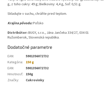
g, z toho cukry: 49 g; Bielkoviny: 4,4 g, Soľ: 0,51 g.
Skladujte v suchu, chráňte pred teplom.
Krajina pôvodu:
Poľsko
Distribútor:
BUGY, s.r.o., Jána Jančeka 334/27, 034 01
Ružomberok, Slovenská republika.
Dodatočné parametre
EAN
:
5901356072732
Kategória
:
150 g
EAN
:
5901356072732
Hmotnosť
:
150g
Značky
:
Cukrovinky