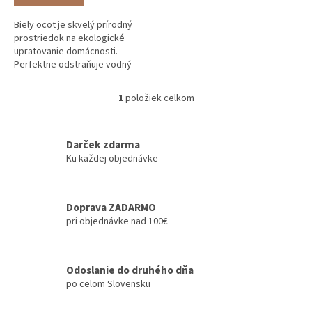
Biely ocot je skvelý prírodný
prostriedok na ekologické
upratovanie domácnosti.
Perfektne odstraňuje vodný
kameň a zápachy, ničí plesne a
baktérie. Zmäkčuje vodu, hubí
1
položiek celkom
O
burinu a...
v
l
á
Darček zdarma
d
Ku každej objednávke
a
c
i
Doprava ZADARMO
e
pri objednávke nad 100€
p
r
v
k
Odoslanie do druhého dňa
y
po celom Slovensku
v
ý