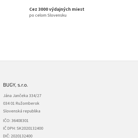
p
i
Cez 3000 výdajných miest
s
po celom Slovensku
u
Z
á
p
ä
BUGY, s.r.o.
t
Jána Jančeka 334/27
i
034 01 Ružomberok
e
Slovenská republika
IČO: 36408301
IČ DPH: SK2020132400
DIČ: 2020132400