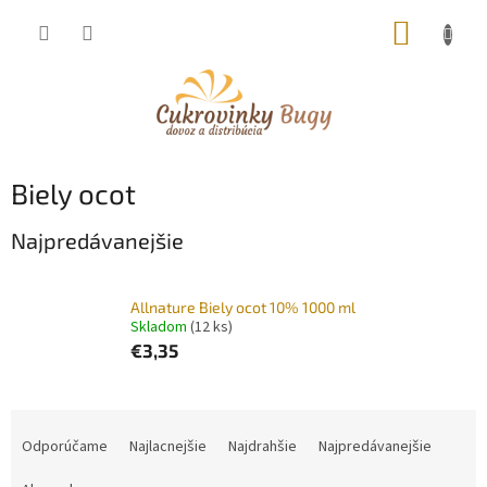
Prejsť
NÁKUP
na
obsah
KOŠÍK
Biely ocot
Najpredávanejšie
Allnature Biely ocot 10% 1000 ml
Skladom
(12 ks)
€3,35
R
a
Odporúčame
Najlacnejšie
Najdrahšie
Najpredávanejšie
d