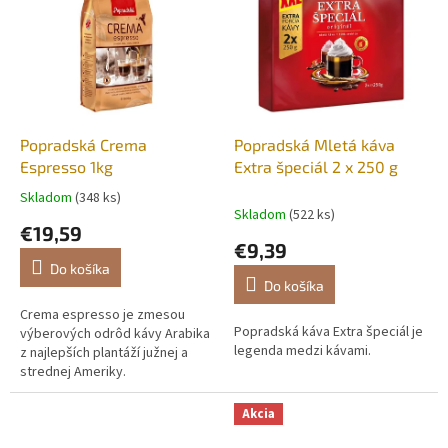
Popradská Crema
Popradská Mletá káva
Espresso 1kg
Extra špeciál 2 x 250 g
Skladom
(348 ks)
Priemerné
Skladom
(522 ks)
hodnotenie
€19,59
produktu
€9,39
je
Do košíka
3,6
Do košíka
z
5
Crema espresso je zmesou
Popradská káva Extra špeciál je
hviezdičiek.
výberových odrôd kávy Arabika
legenda medzi kávami.
z najlepších plantáží južnej a
strednej Ameriky.
Akcia