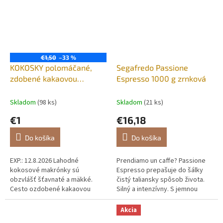
€1,50
–33 %
KOKOSKY polomáčané,
Segafredo Passione
zdobené kakaovou
Espresso 1000 g zrnková
polevou 200g
Skladom
(98 ks)
Skladom
(21 ks)
€1
€16,18
Do košíka
Do košíka
EXP.: 12.8.2026 Lahodné
Prendiamo un caffe? Passione
kokosové makrónky sú
Espresso prepašuje do šálky
obzvlášť šťavnaté a mäkké.
čistý taliansky spôsob života.
Cesto ozdobené kakaovou
Silný a intenzívny. S jemnou
polevou získava ľahkú
chuťou, s príjemnými odtieňmi
čokoládovú chuť a je skvelé na
tmavej čokolády a orieškov....
Akcia
vychutnanie si kávy alebo čaju.