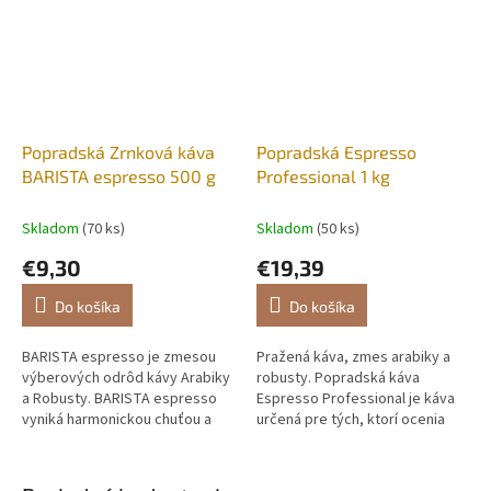
Popradská Zrnková káva
Popradská Espresso
BARISTA espresso 500 g
Professional 1 kg
Skladom
(70 ks)
Skladom
(50 ks)
€9,30
€19,39
Do košíka
Do košíka
BARISTA espresso je zmesou
Pražená káva, zmes arabiky a
výberových odrôd kávy Arabiky
robusty. Popradská káva
a Robusty. BARISTA espresso
Espresso Professional je káva
vyniká harmonickou chuťou a
určená pre tých, ktorí ocenia
výraznou arómou. Je ideálna na
silnú a plnú chuť v každej šálke.
prípravu všetkých baristických...
Dosiahli sme to vyšším
stupňom...