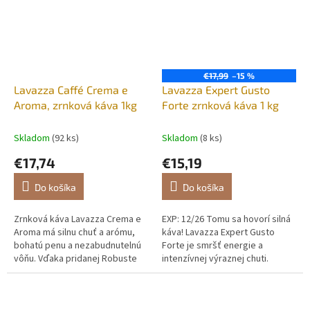
€17,99
–15 %
Lavazza Caffé Crema e
Lavazza Expert Gusto
Aroma, zrnková káva 1kg
Forte zrnková káva 1 kg
Skladom
(92 ks)
Skladom
(8 ks)
€17,74
€15,19
Do košíka
Do košíka
Zrnková káva Lavazza Crema e
EXP: 12/26 Tomu sa hovorí silná
Aroma má silnu chuť a arómu,
káva! Lavazza Expert Gusto
bohatú penu a nezabudnutelnú
Forte je smršť energie a
vôňu. Vďaka pridanej Robuste
intenzívnej výraznej chuti.
má intenzívnějšiu chuť do horka
Vysoký stupeň praženia, vysoký
a vysoký obsah kofeínu. S...
obsah kofeínu a 100 % zŕn
odrody...