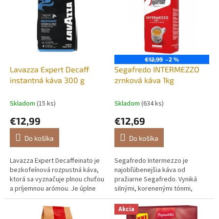
€12,99
–2 %
Lavazza Expert Decaff
Segafredo INTERMEZZO
instantná káva 300 g
zrnková káva 1kg
Skladom
(15 ks)
Skladom
(634 ks)
€12,99
€12,69
Do košíka
Do košíka
Lavazza Expert Decaffeinato je
Segafredo Intermezzo je
bezkofeínová rozpustná káva,
najobľúbenejšia káva od
ktorá sa vyznačuje plnou chuťou
pražiarne Segafredo. Vyniká
a príjemnou arómou. Je úplne
silnými, korenenými tónmi,
založený na zrnách druhu
spojenými s hustou crémou a
Robusta (100 %). Zaujme
celkovo plnou chuťou s mierne
Akcia
hĺbkou...
horkým zakončením.