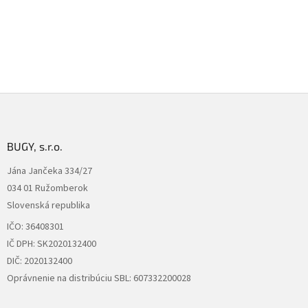
3
z
5
hviezdičiek.
Z
á
p
ä
BUGY, s.r.o.
t
Jána Jančeka 334/27
i
034 01 Ružomberok
e
Slovenská republika
IČO: 36408301
IČ DPH: SK2020132400
DIČ: 2020132400
Oprávnenie na distribúciu SBL: 607332200028