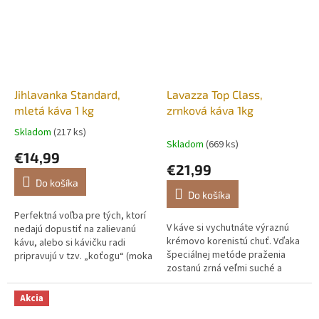
Jihlavanka Standard,
Lavazza Top Class,
mletá káva 1 kg
zrnková káva 1kg
Skladom
(217 ks)
Priemerné
Skladom
(669 ks)
hodnotenie
€14,99
produktu
€21,99
je
Do košíka
1,8
Do košíka
z
5
Perfektná voľba pre tých, ktorí
V káve si vychutnáte výraznú
hviezdičiek.
nedajú dopustiť na zalievanú
krémovo korenistú chuť. Vďaka
kávu, alebo si kávičku radi
špeciálnej metóde praženia
pripravujú v tzv. „koťogu“ (moka
zostanú zrná veľmi suché a
kávovar). Jihlavanka je rokmi
preto je káva vhodná do
preverená kvalita a...
všetkých prístrojov na kávu. Je
Akcia
to...