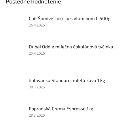
Posledné hodnotenie
Cuit Šumivé cukríky s vtamínom C 500g
Hodnotenie
26.4.2026
produktu
je
5
Dubai Oddie mliečna čokoládová tyčinka 27g
z
5
Hodnotenie
25.4.2026
hviezdičiek.
produktu
je
4
z
Jihlavanka Standard, mletá káva 1 kg
5
hviezdičiek.
Hodnotenie
30.3.2026
produktu
je
2
Popradská Crema Espresso 1kg
z
5
Hodnotenie
28.3.2026
hviezdičiek.
produktu
je