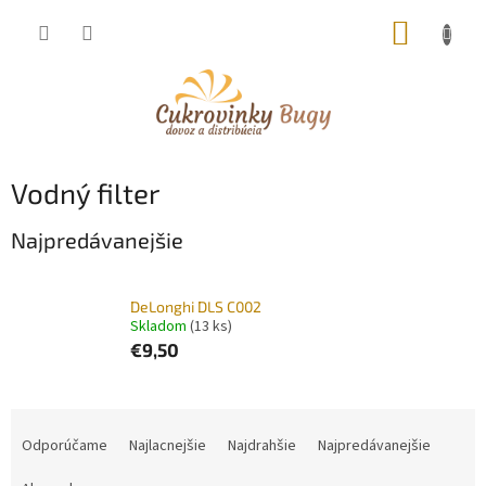
Prejsť
NÁKUP
na
obsah
KOŠÍK
Vodný filter
Najpredávanejšie
DeLonghi DLS C002
Skladom
(13 ks)
€9,50
R
a
Odporúčame
Najlacnejšie
Najdrahšie
Najpredávanejšie
d