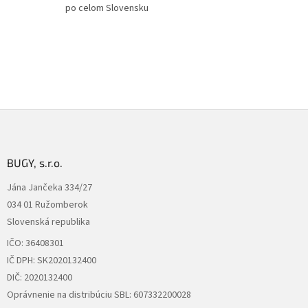
s
po celom Slovensku
u
Z
á
p
ä
BUGY, s.r.o.
t
Jána Jančeka 334/27
i
034 01 Ružomberok
e
Slovenská republika
IČO: 36408301
IČ DPH: SK2020132400
DIČ: 2020132400
Oprávnenie na distribúciu SBL: 607332200028