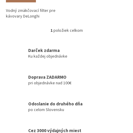
Vodný zmäkčovací filter pre
kávovary DeLonghi
1
položiek celkom
O
v
l
á
Darček zdarma
d
Ku každej objednávke
a
c
i
Doprava ZADARMO
e
pri objednávke nad 100€
p
r
v
k
Odoslanie do druhého dňa
y
po celom Slovensku
v
ý
p
i
Cez 3000 výdajných miest