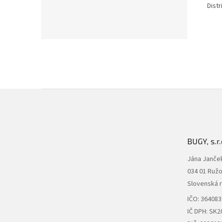
Dist
Z
á
p
ä
t
BUGY, s.r.
i
e
Jána Janče
034 01 Ruž
Slovenská 
IČO: 36408
IČ DPH: SK