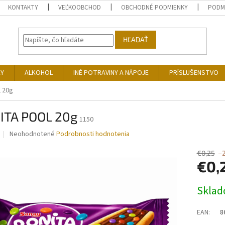
KONTAKTY
VEĽKOOBCHOD
OBCHODNÉ PODMIENKY
PODM
HĽADAŤ
KY
ALKOHOL
INÉ POTRAVINY A NÁPOJE
PRÍSLUŠENSTVO
 20g
ITA POOL 20g
1150
Priemerné
Neohodnotené
Podrobnosti hodnotenia
hodnotenie
produktu
€0,25
–
je
€0,
0,0
z
Jednotk
Skla
5
cena:
hviezdičiek.
EAN
:
8