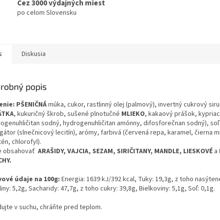
Cez 3000 výdajných miest
po celom Slovensku
s
Diskusia
robný popis
enie:
PŠENIČNÁ
múka, cukor, rastlinný olej (palmový), invertný cukrový sir
ÁTKA
, kukuričný škrob, sušené plnotučné
MLIEKO
, kakaový prášok, kypriac
rogenuhličitan sodný, hydrogenuhličitan amónny, difosforečnan sodný), soľ
átor (slnečnicový lecitín), arómy, farbivá (červená repa, karamel, čierna m
én, chlorofyl).
 obsahovať
ARAŠIDY, VAJCIA, SEZAM, SIRIČITANY, MANDLE, LIESKOVÉ
a
CHY.
vové údaje na 100g:
Energia: 1639 kJ/392 kcal, Tuky: 19,3g, z toho nasýte
iny: 5,2g, Sacharidy: 47,7g, z toho cukry: 39,8g, Bielkoviny: 5,1g, Soľ: 0,1g.
dujte v suchu, chráňte pred teplom.