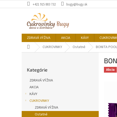
Prejsť
+421 915 883 732
bugy@bugy.sk
na
obsah
ZDRAVÁ VÝŽIVA
AKCIA
KÁVY
CUKROVIN
Domov
CUKROVINKY
Ostatné
BONITA POOL
B
BON
o
Preskočiť
č
Kategórie
kategórie
Akcia
n
ý
ZDRAVÁ VÝŽIVA
p
AKCIA
a
KÁVY
n
e
CUKROVINKY
l
ZDRAVÁ VÝŽIVA
Ostatné