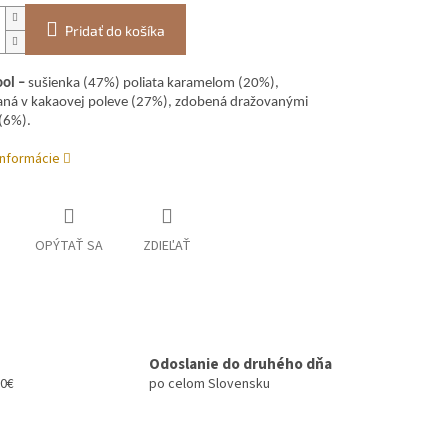
Pridať do košíka
ol –
sušienka (47%) poliata karamelom (20%),
ná v kakaovej poleve (27%), zdobená dražovanými
(6%).
informácie
OPÝTAŤ SA
ZDIEĽAŤ
Odoslanie do druhého dňa
00€
po celom Slovensku