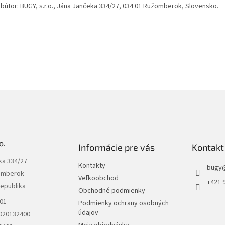
ribútor: BUGY, s.r.o., Jána Jančeka 334/27, 034 01 Ružomberok, Slovensko.
o.
Informácie pre vás
Kontakt
ka 334/27
Kontakty
bugy
omberok
Veľkoobchod
+421 
republika
Obchodné podmienky
301
Podmienky ochrany osobných
údajov
2020132400