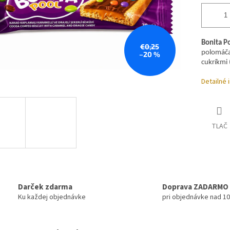
Bonita Po
€0,25
polomáča
–20 %
cukríkmi 
Detailné 
TLAČ
Darček zdarma
Doprava ZADARMO
Ku každej objednávke
pri objednávke nad 1