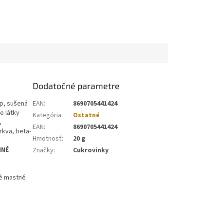
Dodatočné parametre
up, sušená
EAN
:
8690705441424
e látky
Kategória
:
Ostatné
,
EAN
:
8690705441424
rkva, beta-
Hmotnosť
:
20 g
INÉ
Značky
:
Cukrovinky
né mastné