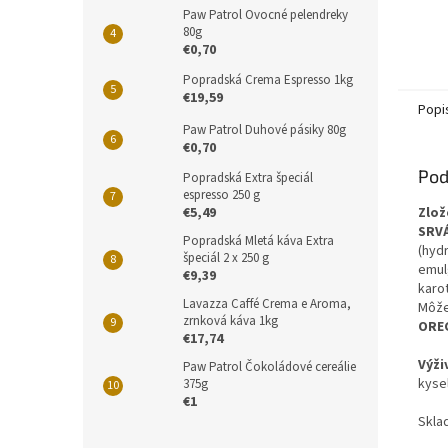
Paw Patrol Ovocné pelendreky
80g
€0,70
Popradská Crema Espresso 1kg
€19,59
Popi
Paw Patrol Duhové pásiky 80g
€0,70
Pod
Popradská Extra špeciál
espresso 250 g
Zlož
€5,49
SRV
Popradská Mletá káva Extra
(hyd
špeciál 2 x 250 g
emulg
€9,39
karot
Lavazza Caffé Crema e Aroma,
Môže
zrnková káva 1kg
ORE
€17,74
Výži
Paw Patrol Čokoládové cereálie
kysel
375g
€1
Skla