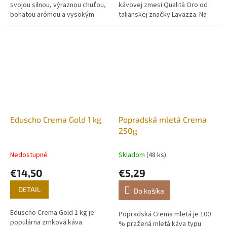
svojou silnou, výraznou chuťou,
kávovej zmesi Qualità Oro od
bohatou arómou a vysokým
talianskej značky Lavazza. Na
obsahom kofeínu. Na trhu ju
rozdiel od klasického stredného
nájdete aj pod zjednodušeným...
praženia (ktoré...
Eduscho Crema Gold 1 kg
Popradská mletá Crema
250g
Nedostupné
Skladom
(48 ks)
€14,50
€5,29
DETAIL
Do košíka
Eduscho Crema Gold 1 kg je
Popradská Crema mletá je 100
populárna zrnková káva
% pražená mletá káva typu