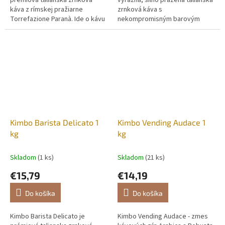
káva z rímskej pražiarne
zrnková káva s
Torrefazione Paranà. Ide o kávu
nekompromisným barovým
navrhnutú tak, aby priniesla
profilom v pravom neapolskom
dokonalú rovnováhu medzi
štýle. Je navrhnutá tak, aby
intenzitou a...
priniesla zážitok z...
Kimbo Barista Delicato 1
Kimbo Vending Audace 1
kg
kg
Skladom
(1 ks)
Skladom
(21 ks)
€15,79
€14,19
Do košíka
Do košíka
Kimbo Barista Delicato je
Kimbo Vending Audace - zmes