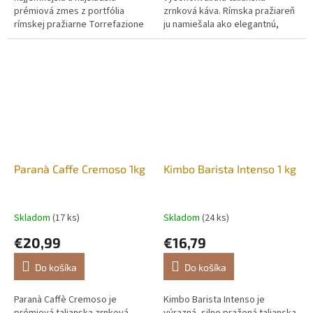
prémiová zmes z portfólia
zrnková káva. Rímska pražiareň
rímskej pražiarne Torrefazione
ju namiešala ako elegantnú,
Paranà. Je navrhnutá špeciálne
stredne intenzívnu alternatívu k
pre milovníkov kávy, ktorí...
zemitejším kávam.
Paranà Caffe Cremoso 1kg
Kimbo Barista Intenso 1 kg
Skladom
(17 ks)
Skladom
(24 ks)
€20,99
€16,79
Do košíka
Do košíka
Paranà Caffè Cremoso je
Kimbo Barista Intenso je
prémiová talianska zrnková
výrazná, silno pražená talianska