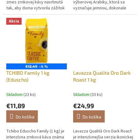
zmes zrnkovej kávy navrhnutá
výberovej Arabiky, ktorá sa
tak, aby doma vytvorila zážitok
vyznačuje jemnou, dokonale
ako od profesionálneho
vyváženou chuťou a bohatou
talianskeho baristu. Je...
zamatovou krémou. Na rozdiel
Akcia
od...
€12,49
–4 %
TCHIBO Family 1 kg
Lavazza Qualita Oro Dark
(Eduscho)
Roast 1 kg
Skladom
(23 ks)
Skladom
(33 ks)
€11,89
€24,99
Do košíka
Do košíka
Tchibo Eduscho Family (1 kg) je
Lavazza Qualità Oro Dark Roast
intenzívna zrnková káva známa
je intenzívnejšia verzia ikonickej