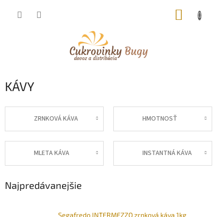
Prejsť
NÁKUP
na
obsah
KOŠÍK
KÁVY
ZRNKOVÁ KÁVA
HMOTNOSŤ
MLETA KÁVA
INSTANTNÁ KÁVA
Najpredávanejšie
Segafredo INTERMEZZO zrnková káva 1kg