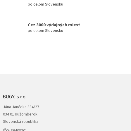
p
po celom Slovensku
i
s
u
Cez 3000 výdajných miest
po celom Slovensku
Z
á
p
ä
BUGY, s.r.o.
t
Jána Jančeka 334/27
i
034 01 Ružomberok
e
Slovenská republika
IČO: 36408301