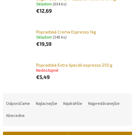
Skladom
(634 ks)
€12,69
Popradská Crema Espresso 1kg
Skladom
(348 ks)
€19,59
Popradská Extra špeciál espresso 250 g
Nedostupné
€5,49
R
a
Odporúčame
Najlacnejšie
Najdrahšie
Najpredávanejšie
d
e
Abecedne
n
i