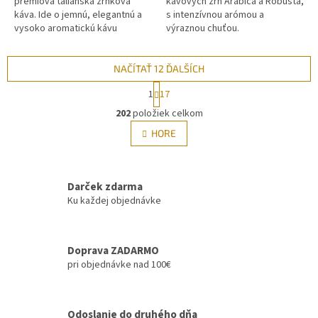
prémiová talianska zrnková
kávových zŕn Arabica a Robusta,
káva. Ide o jemnú, elegantnú a
s intenzívnou arómou a
vysoko aromatickú kávu
výraznou chuťou.
namiešanú v tradičnom
neapolskom štýle.
NAČÍTAŤ 12 ĎALŠÍCH
S
1
17
t
O
r
202
položiek celkom
v
á
l
HORE
n
á
k
d
o
v
a
a
Darček zdarma
c
n
i
Ku každej objednávke
i
e
e
p
r
Doprava ZADARMO
v
pri objednávke nad 100€
k
y
v
ý
Odoslanie do druhého dňa