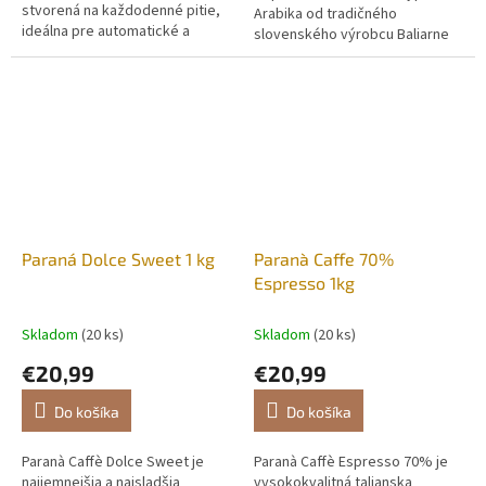
stvorená na každodenné pitie,
Arabika od tradičného
ideálna pre automatické a
slovenského výrobcu Baliarne
pákové kávovary. Ide o
obchodu Poprad. Je navrhnutá
starostlivo vyváženú zmes
špeciálne pre milovníkov
Arabiky (55 %) a...
jemnejšej chuti a...
Paraná Dolce Sweet 1 kg
Paranà Caffe 70%
Espresso 1kg
Skladom
(20 ks)
Skladom
(20 ks)
€20,99
€20,99
Do košíka
Do košíka
Paranà Caffè Dolce Sweet je
Paranà Caffè Espresso 70% je
najjemnejšia a najsladšia
vysokokvalitná talianska