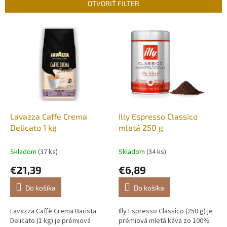
e
OTVORIŤ FILTER
p
r
V
o
ý
d
p
u
i
k
s
t
p
o
r
v
o
d
Lavazza Caffe Crema
Illy Espresso Classico
u
Delicato 1 kg
mletá 250 g
k
t
Skladom
(37 ks)
Skladom
(34 ks)
o
€21,39
€6,89
v
Do košíka
Do košíka
Lavazza Caffè Crema Barista
Illy Espresso Classico (250 g) je
Delicato (1 kg) je prémiová
prémiová mletá káva zo 100%