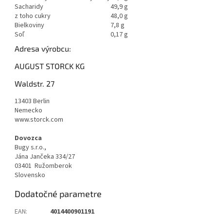
Sacharidy
49,9 g
z toho cukry
48,0 g
Bielkoviny
7,8 g
Soľ
0,17 g
Adresa výrobcu:
AUGUST STORCK KG
Waldstr. 27
13403 Berlin
Nemecko
www.storck.com
Dovozca
Bugy s.r.o.,
Jána Jančeka 334/27
03401 Ružomberok
Slovensko
Dodatočné parametre
EAN
:
4014400901191