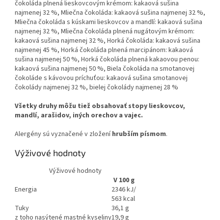
čokoláda plnená lieskovcovým krémom: kakaová sušina
najmenej 32 %, Mliečna čokoláda: kakaová sušina najmenej 32 %,
Mliečna čokoláda s kúskami lieskovcov a mandlí: kakaová sušina
najmenej 32 %, Mliečna čokoláda plnená nugátovým krémom:
kakaová sušina najmenej 32 %, Horká čokoláda: kakaová sušina
najmenej 45 %, Horká čokoláda plnená marcipánom: kakaová
sušina najmenej 50 %, Horká čokoláda plnená kakaovou penou:
kakaová sušina najmenej 50 %, Biela čokoláda na smotanovej
čokoláde s kávovou príchuťou: kakaová sušina smotanovej
čokolády najmenej 32 %, bielej čokolády najmenej 28 %
Všetky druhy môžu tiež obsahovať stopy lieskovcov,
mandlí, arašidov, iných orechov a vajec.
Alergény sú vyznačené v zložení
hrubším písmom
.
Výživové hodnoty
Výživové hodnoty
V 100 g
Energia
2346 kJ/
563 kcal
Tuky
36,1 g
z toho nasýtené mastné kyseliny
19,9 g