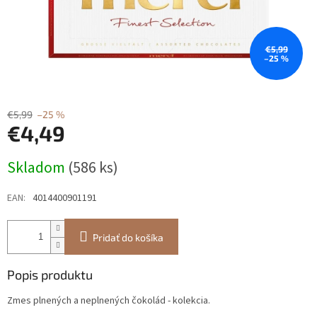
€5,99
–25 %
€5,99
–25 %
€4,49
Jednotková
Skladom
(586 ks)
cena:
EAN
:
4014400901191
Pridať do košíka
Popis produktu
Zmes plnených a neplnených čokolád - kolekcia.