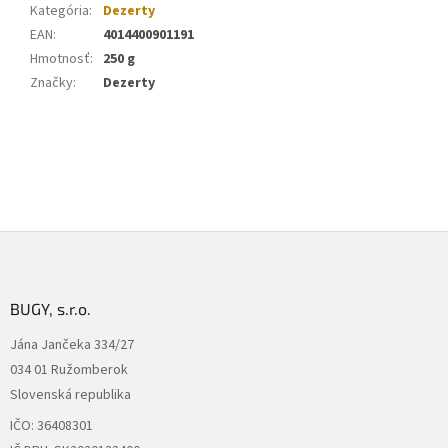
Kategória
:
Dezerty
EAN
:
4014400901191
Hmotnosť
:
250 g
Značky
:
Dezerty
Z
á
p
ä
BUGY, s.r.o.
t
Jána Jančeka 334/27
i
034 01 Ružomberok
e
Slovenská republika
IČO: 36408301