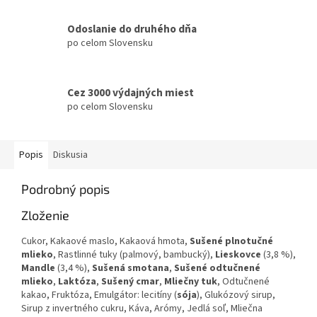
Odoslanie do druhého dňa
po celom Slovensku
Cez 3000 výdajných miest
po celom Slovensku
Popis
Diskusia
Podrobný popis
Zloženie
Cukor, Kakaové maslo, Kakaová hmota,
Sušené plnotučné
mlieko
, Rastlinné tuky (palmový, bambucký),
Lieskovce
(3,8 %),
Mandle
(3,4 %),
Sušená
smotana
,
Sušené odtučnené
mlieko
,
Laktóza
,
Sušený
cmar
,
Mliečny
tuk
, Odtučnené
kakao, Fruktóza, Emulgátor: lecitíny (
sója
), Glukózový sirup,
Sirup z invertného cukru, Káva, Arómy, Jedlá soľ, Mliečna