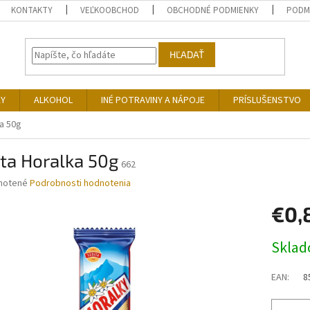
KONTAKTY
VEĽKOOBCHOD
OBCHODNÉ PODMIENKY
PODM
HĽADAŤ
KY
ALKOHOL
INÉ POTRAVINY A NÁPOJE
PRÍSLUŠENSTVO
a 50g
ta Horalka 50g
662
né
notené
Podrobnosti hodnotenia
nie
€0,
u
Jednotk
Skla
cena:
iek.
EAN
:
8