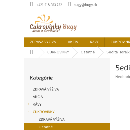
Prejsť
+421 915 883 732
bugy@bugy.sk
na
obsah
ZDRAVÁ VÝŽIVA
AKCIA
KÁVY
CUKROVIN
Domov
CUKROVINKY
Ostatné
Sedita Horalk
B
Sedi
o
Preskočiť
č
Priemer
Neohod
Kategórie
kategórie
n
hodnote
ý
produkt
ZDRAVÁ VÝŽIVA
p
je
AKCIA
0,0
a
z
KÁVY
n
5
e
CUKROVINKY
hviezdič
l
ZDRAVÁ VÝŽIVA
Ostatné