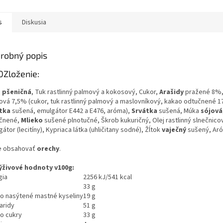
s
Diskusia
robný popis
0Zloženie:
a
pšeničná
, Tuk rastlinný palmový a kokosový, Cukor,
Arašidy
pražené 8%,
ová 7,5% (cukor, tuk rastlinný palmový a maslovníkový, kakao odtučnené 
tka
sušená, emulgátor E442 a E476, aróma),
Srvátka
sušená, Múka
sójová
čnené,
Mlieko
sušené plnotučné, Škrob kukuričný, Olej rastlinný slnečnico
átor (lecitíny), Kypriaca látka (uhličitany sodné), Žĺtok
vaječný
sušený, Ar
 obsahovať
orechy
.
ýživové hodnoty v100g:
gia
2256 kJ/541 kcal
33 g
ho nasýtené mastné kyseliny
19 g
aridy
51 g
ho cukry
33 g