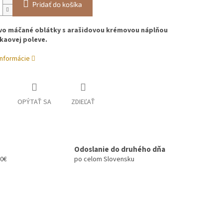
Pridať do košíka
o máčané oblátky s arašidovou krémovou náplňou
kaovej poleve.
informácie
OPÝTAŤ SA
ZDIEĽAŤ
Odoslanie do druhého dňa
00€
po celom Slovensku