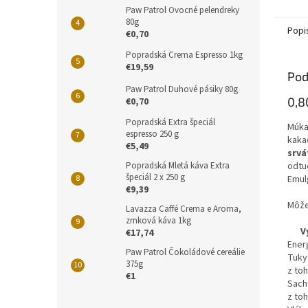
Paw Patrol Ovocné pelendreky
80g
Popi
€0,70
Popradská Crema Espresso 1kg
€19,59
Pod
Paw Patrol Duhové pásiky 80g
0,8
€0,70
Popradská Extra špeciál
Múk
espresso 250 g
kaka
€5,49
srvá
Popradská Mletá káva Extra
odtu
špeciál 2 x 250 g
Emulg
€9,39
Môže
Lavazza Caffé Crema e Aroma,
zrnková káva 1kg
V
€17,74
Ener
Paw Patrol Čokoládové cereálie
Tuky
375g
z to
€1
Sach
z to