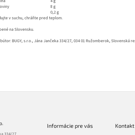
ina
4 g
koviny
8 g
0,2 g
dujte v suchu, chráňte pred teplom.
bené na Slovensku.
ribútor: BUGY, s.r.o., Jána Jančeka 334/27, 034 01 Ružomberok, Slovenská re
o.
Informácie pre vás
Kontakt
ka 334/27