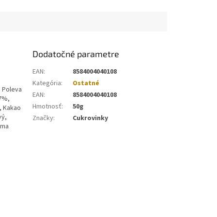
Dodatočné parametre
EAN
:
8584004040108
Kategória
:
Ostatné
 Poleva
EAN
:
8584004040108
17%,
Hmotnosť
:
50g
, Kakao
vý,
Značky
:
Cukrovinky
óma