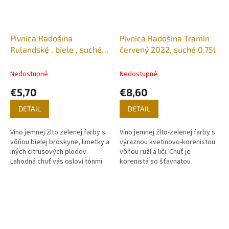
Pivnica Radošina
Pivnica Radošina Tramín
Rulandské , biele , suché
červený 2022, suché 0,75l
2023, 0,75l
Nedostupné
Nedostupné
€5,70
€8,60
DETAIL
DETAIL
Víno jemnej žlto zelenej farby s
Víno jemnej žlto-zelenej farby s
vôňou bielej broskyne, limetky a
výraznou kvetinovo-korenistou
iných citrusových plodov.
vôňou ruží a liči. Chuť je
Lahodná chuť vás osloví tónmi
korenistá so šťavnatou
vinohradníckej broskyne
citrusovou dochuťou.
dopĺňanú so sviežou kyselinkou.