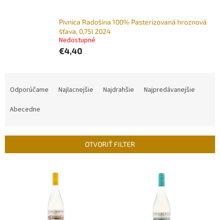
Pivnica Radošina 100% Pasterizovaná hroznová
šťava, 0,75l 2024
Nedostupné
€4,40
R
a
Odporúčame
Najlacnejšie
Najdrahšie
Najpredávanejšie
d
e
Abecedne
n
i
e
OTVORIŤ FILTER
p
r
V
o
ý
d
p
u
i
k
s
t