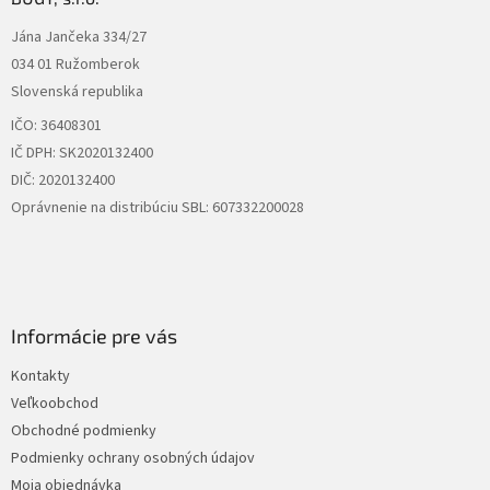
t
Jána Jančeka 334/27
i
034 01 Ružomberok
e
Slovenská republika
IČO: 36408301
IČ DPH: SK2020132400
DIČ: 2020132400
Oprávnenie na distribúciu SBL: 607332200028
Informácie pre vás
Kontakty
Veľkoobchod
Obchodné podmienky
Podmienky ochrany osobných údajov
Moja objednávka