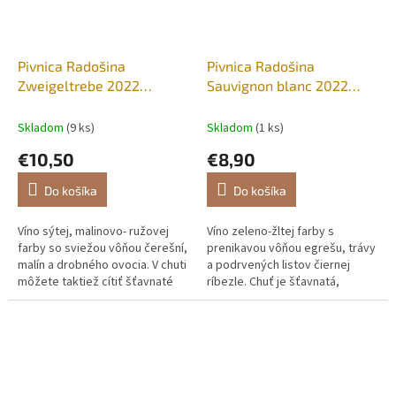
Pivnica Radošina
Pivnica Radošina
Zweigeltrebe 2022
Sauvignon blanc 2022
polosladké 0,75l.
suché 0,75l
Skladom
(9 ks)
Skladom
(1 ks)
€10,50
€8,90
Do košíka
Do košíka
Víno sýtej, malinovo- ružovej
Víno zeleno-žltej farby s
farby so sviežou vôňou čerešní,
prenikavou vôňou egrešu, trávy
malín a drobného ovocia. V chuti
a podrvených listov čiernej
môžete taktiež cítiť šťavnaté
ríbezle. Chuť je šťavnatá,
čerešne harmonicky dopĺňané
limetkovo-egrešová s dlhou
smotanovou dochuťou.
grepovou dochuťou.