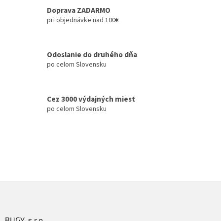
i
Doprava ZADARMO
e
pri objednávke nad 100€
p
r
v
k
Odoslanie do druhého dňa
y
po celom Slovensku
v
ý
p
i
Cez 3000 výdajných miest
s
po celom Slovensku
u
Z
á
p
ä
BUGY, s.r.o.