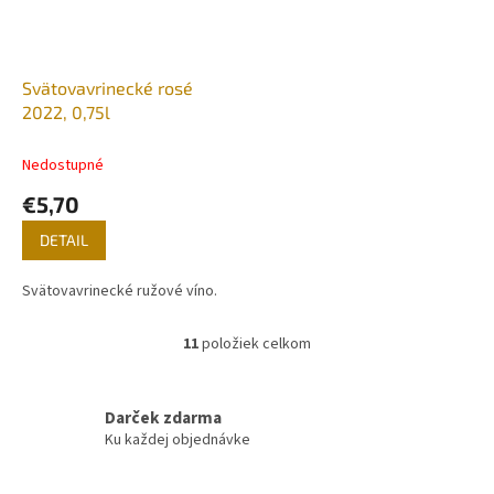
Svätovavrinecké rosé
2022, 0,75l
Nedostupné
€5,70
DETAIL
Svätovavrinecké ružové víno.
11
položiek celkom
O
v
l
á
Darček zdarma
d
Ku každej objednávke
a
c