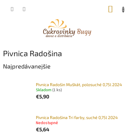
Prejsť
NÁKUP
na
obsah
KOŠÍK
Pivnica Radošina
Najpredávanejšie
Pivnica Radošin Muškát, polosuché 0,75l 2024
Skladom
(1 ks)
€5,90
Pivnica Radošina Tri farby, suché 0,75l 2024
Nedostupné
€5,64