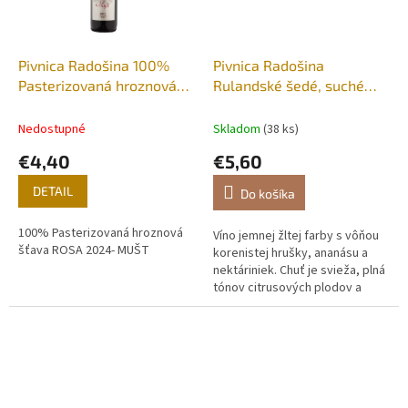
Pivnica Radošina 100%
Pivnica Radošina
Pasterizovaná hroznová
Rulandské šedé, suché
šťava, 0,75l 2024
2023, 0,75l.
Nedostupné
Skladom
(38 ks)
€4,40
€5,60
DETAIL
Do košíka
100% Pasterizovaná hroznová
Víno jemnej žltej farby s vôňou
šťava ROSA 2024- MUŠT
korenistej hrušky, ananásu a
nektáriniek. Chuť je svieža, plná
tónov citrusových plodov a
vinohradníckej broskyne.