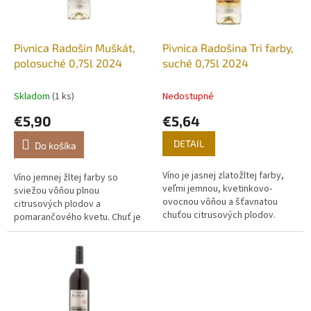
p
o
r
v
o
d
Pivnica Radošin Muškát,
Pivnica Radošina Tri farby,
u
polosuché 0,75l 2024
suché 0,75l 2024
k
t
Skladom
(1 ks)
Nedostupné
o
€5,90
€5,64
v
DETAIL
Do košíka
Víno je jasnej zlatožltej farby,
Víno jemnej žltej farby so
veľmi jemnou, kvetinkovo-
sviežou vôňou plnou
ovocnou vôňou a šťavnatou
citrusových plodov a
chuťou citrusových plodov.
pomarančového kvetu. Chuť je
šťavnatá, citrusová dopĺňaná
nasládlou chuťou červeného
pomaranču.