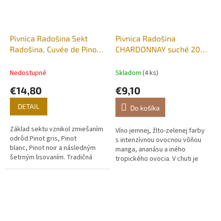
Pivnica Radošina Sekt
Pivnica Radošina
Radošina, Cuvée de Pinot,
CHARDONNAY suché 2021
brut nature 2020
0,75 l
Nedostupné
Skladom
(4 ks)
€14,80
€9,10
DETAIL
Do košíka
Základ sektu vznikol zmiešaním
Víno jemnej, žlto-zelenej farby
odrôd Pinot gris, Pinot
s intenzívnou ovocnou vôňou
blanc, Pinot noir a následným
manga, ananásu a iného
šetrným lisovaním. Tradičná
tropického ovocia. V chuti je
metóda sekundárnej
taktiež možné cítiť tropické
fermentácie vo fľaši a 12
ovocie spolu so šťavnatou...
mesačné vyzrievanie...