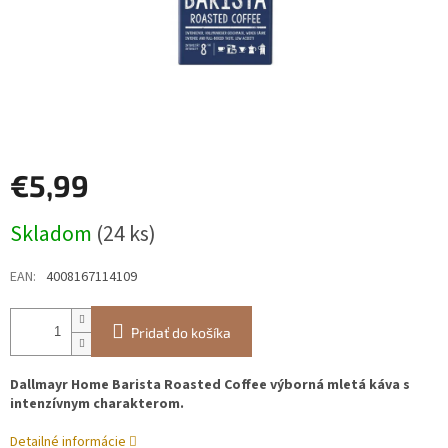
€5,99
Jednotková
Skladom
(24 ks)
cena:
EAN
:
4008167114109
Pridať do košíka
Dallmayr Home Barista Roasted Coffee výborná mletá káva s
intenzívnym charakterom.
Detailné informácie