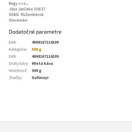
Bugy s.r.o.,
Jána Jančeka 334/27
03401 Ružomberok
Slovensko
Dodatočné parametre
EAN
:
4008167114109
Kategória
:
500 g
EAN
:
4008167114109
Druhy kávy
:
Mletá káva
Hmotnosť
:
500 g
Značky
:
Dallmayr
Z
á