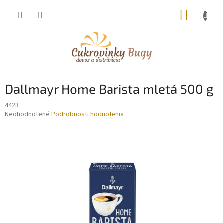
Prejsť
NÁKUP
na
obsah
KOŠÍK
Dallmayr Home Barista mletá 500 g
4423
Priemerné
Neohodnotené
Podrobnosti hodnotenia
hodnotenie
produktu
je
0,0
z
5
hviezdičiek.