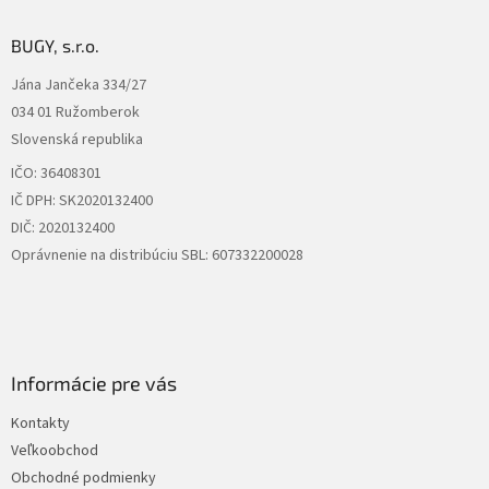
p
ä
BUGY, s.r.o.
t
Jána Jančeka 334/27
i
034 01 Ružomberok
e
Slovenská republika
IČO: 36408301
IČ DPH: SK2020132400
DIČ: 2020132400
Oprávnenie na distribúciu SBL: 607332200028
Informácie pre vás
Kontakty
Veľkoobchod
Obchodné podmienky