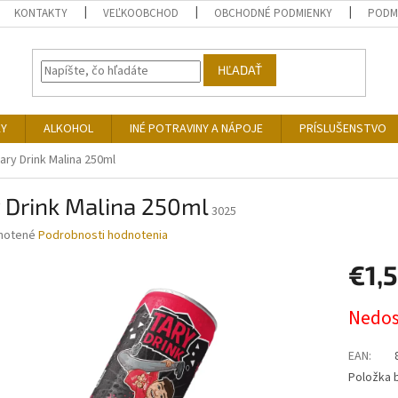
KONTAKTY
VEĽKOOBCHOD
OBCHODNÉ PODMIENKY
PODM
HĽADAŤ
KY
ALKOHOL
INÉ POTRAVINY A NÁPOJE
PRÍSLUŠENSTVO
ary Drink Malina 250ml
 Drink Malina 250ml
3025
né
notené
Podrobnosti hodnotenia
nie
€1,
u
Jednotk
Nedo
cena:
iek.
EAN
:
Položka 