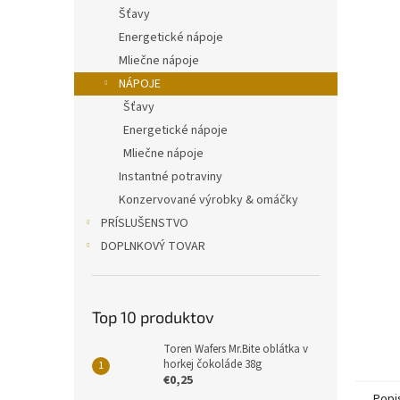
Šťavy
Energetické nápoje
Mliečne nápoje
NÁPOJE
Šťavy
Energetické nápoje
Mliečne nápoje
Instantné potraviny
Konzervované výrobky & omáčky
PRÍSLUŠENSTVO
DOPLNKOVÝ TOVAR
Top 10 produktov
Toren Wafers Mr.Bite oblátka v
horkej čokoláde 38g
€0,25
Popi