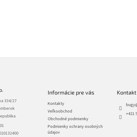
o.
Informácie pre vás
Kontakt
ka 334/27
Kontakty
bugy
omberok
Veľkoobchod
+421 
republika
Obchodné podmienky
301
Podmienky ochrany osobných
údajov
2020132400