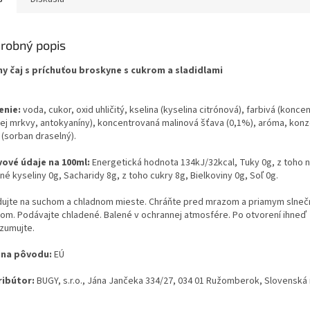
robný popis
ny čaj s príchuťou broskyne s cukrom a sladidlami
enie:
voda, cukor, oxid uhličitý, kselina (kyselina citrónová), farbivá (koncen
nej mrkvy, antokyaníny), koncentrovaná malinová šťava (0,1%), aróma, kon
 (sorban draselný).
vové údaje na 100ml:
Energetická hodnota 134kJ/32kcal, Tuky 0g, z toho 
é kyseliny 0g, Sacharidy 8g, z toho cukry 8g, Bielkoviny 0g, Soľ 0g.
dujte na suchom a chladnom mieste. Chráňte pred mrazom a priamym slne
lom. Podávajte chladené. Balené v ochrannej atmosfére. Po otvorení ihneď
zumujte.
ina pôvodu:
EÚ
ribútor:
BUGY, s.r.o., Jána Jančeka 334/27, 034 01 Ružomberok, Slovenská 