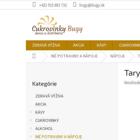
Prejsť
+421 915 883 732
bugy@bugy.sk
na
obsah
ZDRAVÁ VÝŽIVA
AKCIA
KÁVY
CUKROVIN
Domov
INÉ POTRAVINY A NÁPOJE
NÁPOJE
T
B
Tary
o
Preskočiť
č
Priemer
Neohod
Kategórie
kategórie
n
hodnote
ý
produkt
ZDRAVÁ VÝŽIVA
p
je
AKCIA
0,0
a
z
KÁVY
n
5
e
CUKROVINKY
hviezdič
l
ALKOHOL
INÉ POTRAVINY A NÁPOJE