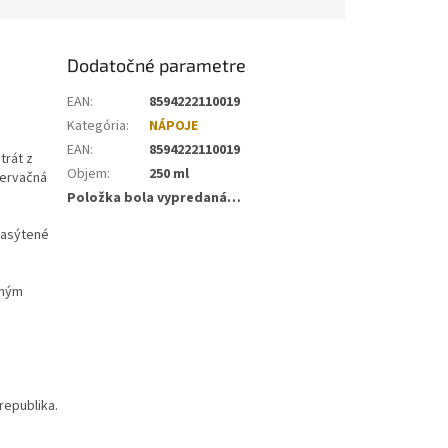
Dodatočné parametre
EAN
:
8594222110019
Kategória
:
NÁPOJE
EAN
:
8594222110019
trát z
Objem
:
250 ml
zervačná
Položka bola vypredaná…
nasýtené
čným
republika.