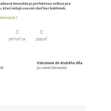
alinová limonáda je perfektnou voľbou pre
, ktorí milujú ovocnú chuť bez bubliniek.
informácie
OPÝTAŤ SA
ZDIEĽAŤ
Odoslanie do druhého dňa
00€
po celom Slovensku