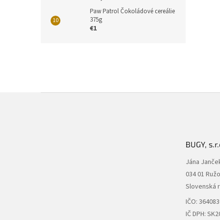
Paw Patrol Čokoládové cereálie
375g
€1
Z
á
p
ä
t
BUGY, s.r.
i
e
Jána Janče
034 01 Ruž
Slovenská 
IČO: 36408
IČ DPH: SK