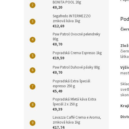
BONITA POOL 20g
€0,20
Segafredo INTERMEZZO
Pod
zrnková káva 1kg
€12,69
Čier
Paw Patrol Ovocné pelendreky
80g
€0,70
Zlož
čier
Popradská Crema Espresso 1kg
látka
€19,59
Paw Patrol Duhové pásiky 80g
Výži
€0,70
mastn
Popradská Extra špeciál
Skla
espresso 250 g
svet
€5,49
skon
Popradská Mletá káva Extra
špeciál 2 x 250 g
Kraj
€9,39
Dist
Lavazza Caffé Crema e Aroma,
zrnková káva 1kg
€17,74