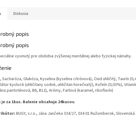
s
Diskusia
robný popis
robný popis
peciálne vyvinutý pre obdobia zvýšenej mentálnej alebo fyzickej námahy.
ženie
 Sacharóza, Glukóza, Kyselina (kyselina citrónová), Oxid uhličitý, Taurín (0,
átor kyslosti (uhličitany sodné, uhličitan horečnatý), Kofeín (0,03%), Vitamín
ina pantoténová, B6, B12), Arómy, Farbivá (karamel, riboflavín)
 je za 1kus. Balenie obsahuje 24kusov.
ribútor:
BUGY, s.r.o., Jána Jančeka 334/27, 034 01 Ružomberok, Slovenská 