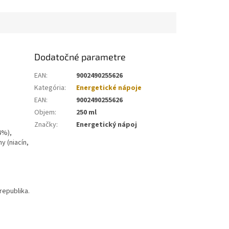
Dodatočné parametre
EAN
:
9002490255626
Kategória
:
Energetické nápoje
EAN
:
9002490255626
Objem
:
250 ml
Značky
:
Energetický nápoj
4%),
y (niacín,
republika.