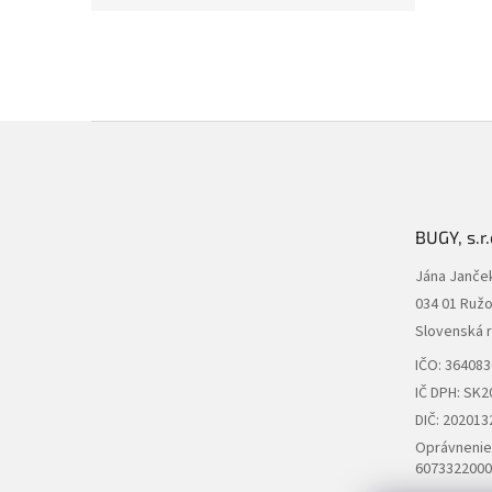
Z
á
p
ä
t
BUGY, s.r.
i
e
Jána Janče
034 01 Ruž
Slovenská 
IČO: 36408
IČ DPH: SK
DIČ: 202013
Oprávnenie 
6073322000