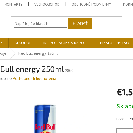
KONTAKTY
VEĽKOOBCHOD
OBCHODNÉ PODMIENKY
PODM
HĽADAŤ
KY
ALKOHOL
INÉ POTRAVINY A NÁPOJE
PRÍSLUŠENSTVO
poje
Red Bull energy 250ml
 Bull energy 250ml
2860
né
notené
Podrobnosti hodnotenia
nie
€1,
u
Jednotk
Skla
cena:
iek.
EAN
:
9