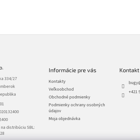
o.
Informácie pre vás
Kontakt
ka 334/27
Kontakty
bugy
omberok
Veľkoobchod
+421 
republika
Obchodné podmienky
301
Podmienky ochrany osobných
údajov
2020132400
Moja objednávka
2400
na distribúciu SBL:
28