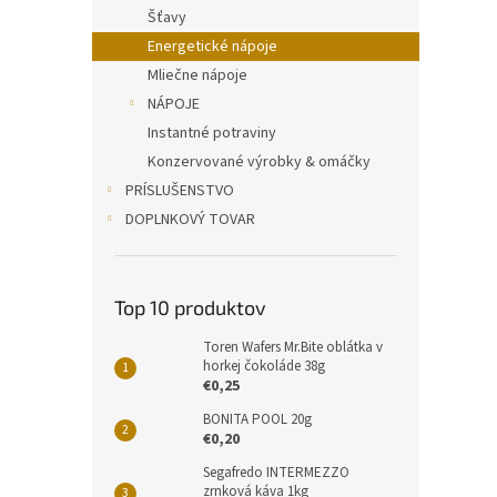
Šťavy
Energetické nápoje
Mliečne nápoje
NÁPOJE
Instantné potraviny
Konzervované výrobky & omáčky
PRÍSLUŠENSTVO
DOPLNKOVÝ TOVAR
Top 10 produktov
Toren Wafers Mr.Bite oblátka v
horkej čokoláde 38g
€0,25
BONITA POOL 20g
€0,20
Segafredo INTERMEZZO
zrnková káva 1kg