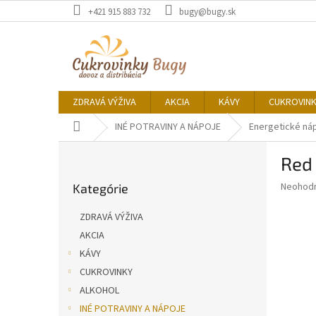
Prejsť
+421 915 883 732
bugy@bugy.sk
na
obsah
ZDRAVÁ VÝŽIVA
AKCIA
KÁVY
CUKROVIN
Domov
INÉ POTRAVINY A NÁPOJE
Energetické ná
B
Red
o
Preskočiť
č
Priemer
Neohod
Kategórie
kategórie
n
hodnote
ý
produkt
ZDRAVÁ VÝŽIVA
p
je
AKCIA
0,0
a
z
KÁVY
n
5
e
CUKROVINKY
hviezdič
l
ALKOHOL
INÉ POTRAVINY A NÁPOJE