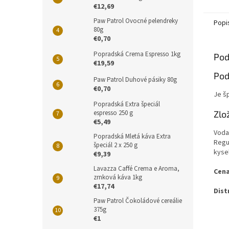
€12,69
Paw Patrol Ovocné pelendreky
Popi
80g
€0,70
Popradská Crema Espresso 1kg
Pod
€19,59
Pod
Paw Patrol Duhové pásiky 80g
€0,70
Je š
Popradská Extra špeciál
espresso 250 g
Zlo
€5,49
Voda,
Popradská Mletá káva Extra
Regul
špeciál 2 x 250 g
kysel
€9,39
Lavazza Caffé Crema e Aroma,
Cena
zrnková káva 1kg
€17,74
Dist
Paw Patrol Čokoládové cereálie
375g
€1