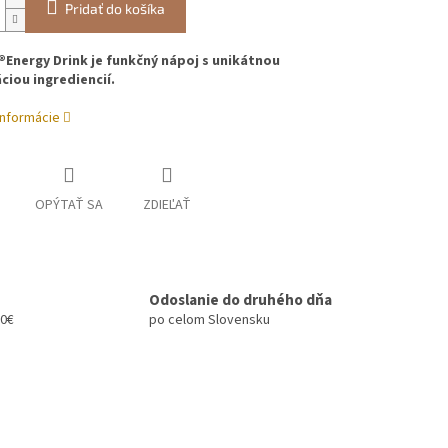
Pridať do košíka
®Energy Drink je funkčný nápoj s unikátnou
iou ingrediencií.
informácie
OPÝTAŤ SA
ZDIEĽAŤ
Odoslanie do druhého dňa
00€
po celom Slovensku