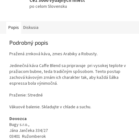
Cez 3000 výdajných miest
po celom Slovensku
Popis
Diskusia
Podrobný popis
Pražená zrnková káva, zmes Arabiky a Robusty.
Jedinečná káva Caffe Blend sa pripravuje pri vysokej teplote v
pražiacom bubne, teda tradičným spôsobom. Tento postup
zachová kávovým zrnám ich charakter tak, aby každá šálka
espressa bola výnimočná.
Praženie: Stredné
Vákuové balenie. Skladujte v chlade a suchu.
Dovozca
Bugy s.r.o.,
Jána Jančeka 334/27
03401 Ružomberok