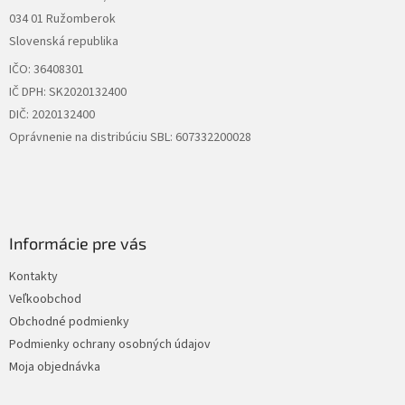
i
034 01 Ružomberok
e
Slovenská republika
IČO: 36408301
IČ DPH: SK2020132400
DIČ: 2020132400
Oprávnenie na distribúciu SBL: 607332200028
Informácie pre vás
Kontakty
Veľkoobchod
Obchodné podmienky
Podmienky ochrany osobných údajov
Moja objednávka