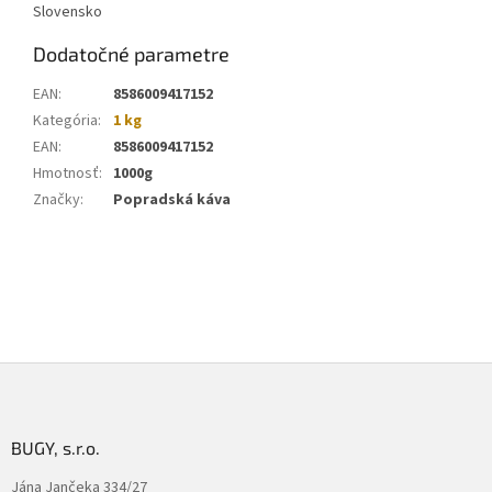
Slovensko
Dodatočné parametre
EAN
:
8586009417152
Kategória
:
1 kg
EAN
:
8586009417152
Hmotnosť
:
1000g
Značky
:
Popradská káva
Z
á
p
ä
BUGY, s.r.o.
t
Jána Jančeka 334/27