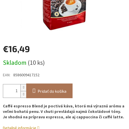
€16,49
Jednotková
Skladom
(10 ks)
cena:
EAN
:
8586009417152
Pridať do košíka
Caffé espresso Blend je poctivá káva, ktorá má výraznú arómu a
veľmi bohatú penu. V chuti prevládajú najmä čokoládové tóny.
Je vhodná na prípravu espressa, ale aj cappuccina či caffé latte.
Detailné informácie