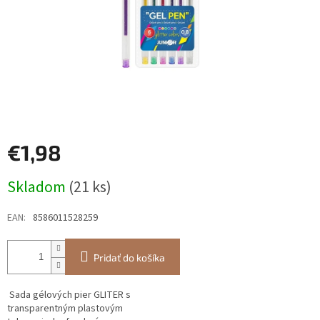
€1,98
Jednotková
Skladom
(21 ks)
cena:
EAN
:
8586011528259
Pridať do košíka
Sada gélových pier GLITER s
transparentným plastovým