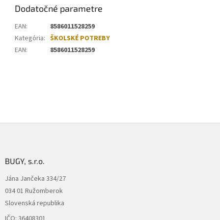
Dodatočné parametre
EAN
:
8586011528259
Kategória
:
ŠKOLSKÉ POTREBY
EAN
:
8586011528259
Z
á
p
ä
BUGY, s.r.o.
t
Jána Jančeka 334/27
i
034 01 Ružomberok
e
Slovenská republika
IČO: 36408301