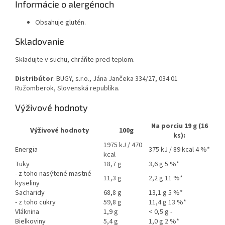
Informácie o alergénoch
Obsahuje glutén.
Skladovanie
Skladujte v suchu, chráňte pred teplom.
Distribútor
: BUGY, s.r.o., Jána Jančeka 334/27, 034 01
Ružomberok, Slovenská republika.
Výživové hodnoty
Na porciu 19 g (16
Výživové hodnoty
100g
ks):
1975 kJ / 470
Energia
375 kJ / 89 kcal 4 %*
kcal
Tuky
18,7 g
3,6 g 5 %*
- z toho nasýtené mastné
11,3 g
2,2 g 11 %*
kyseliny
Sacharidy
68,8 g
13,1 g 5 %*
- z toho cukry
59,8 g
11,4 g 13 %*
Vláknina
1,9 g
< 0,5 g -
Bielkoviny
5,4 g
1,0 g 2 %*