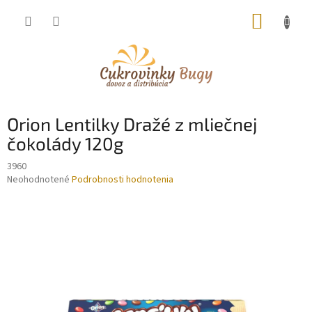
Prejsť
NÁKUP
na
obsah
KOŠÍK
Orion Lentilky Dražé z mliečnej
čokolády 120g
3960
Priemerné
Neohodnotené
Podrobnosti hodnotenia
hodnotenie
produktu
je
0,0
z
5
hviezdičiek.