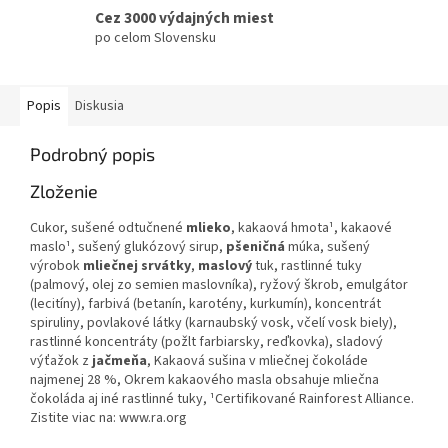
Cez 3000 výdajných miest
po celom Slovensku
Popis
Diskusia
Podrobný popis
Zloženie
Cukor, sušené odtučnené
mlieko
, kakaová hmota¹, kakaové
maslo¹, sušený glukózový sirup,
pšeničná
múka, sušený
výrobok
mliečnej srvátky
,
maslový
tuk, rastlinné tuky
(palmový, olej zo semien maslovníka), ryžový škrob, emulgátor
(lecitíny), farbivá (betanín, karotény, kurkumín), koncentrát
spiruliny, povlakové látky (karnaubský vosk, včelí vosk biely),
rastlinné koncentráty (požlt farbiarsky, reďkovka), sladový
výťažok z
jačmeňa
, Kakaová sušina v mliečnej čokoláde
najmenej 28 %, Okrem kakaového masla obsahuje mliečna
čokoláda aj iné rastlinné tuky, ¹Certifikované Rainforest Alliance.
Zistite viac na: www.ra.org