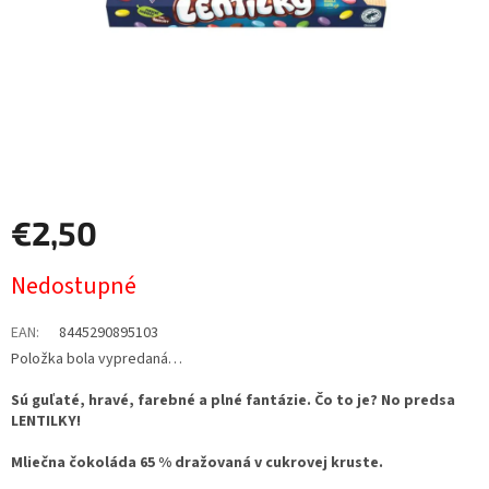
€2,50
Jednotková
Nedostupné
cena:
EAN
:
8445290895103
Položka bola vypredaná…
Sú guľaté, hravé, farebné a plné fantázie. Čo to je? No predsa
LENTILKY!
Mliečna čokoláda 65 % dražovaná v cukrovej kruste.