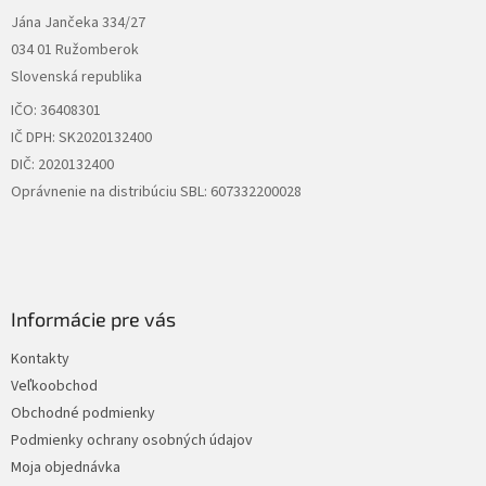
t
Jána Jančeka 334/27
i
034 01 Ružomberok
e
Slovenská republika
IČO: 36408301
IČ DPH: SK2020132400
DIČ: 2020132400
Oprávnenie na distribúciu SBL: 607332200028
Informácie pre vás
Kontakty
Veľkoobchod
Obchodné podmienky
Podmienky ochrany osobných údajov
Moja objednávka