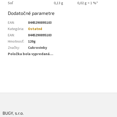
Soľ
0,13 g
0,02 g < 1 %*
Dodatočné parametre
EAN
:
8445290895103
Kategória
:
Ostatné
EAN
:
8445290895103
Hmotnosť
:
120g
Značky
:
Cukrovinky
Položka bola vypredaná…
Z
á
p
ä
BUGY, s.r.o.