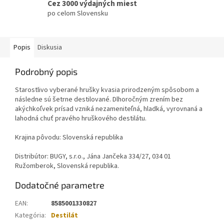
Cez 3000 výdajných miest
po celom Slovensku
Popis
Diskusia
Podrobný popis
Starostlivo vyberané hrušky kvasia prirodzeným spôsobom a
následne sú šetrne destilované. Dlhoročným zrením bez
akýchkoľvek prísad vzniká nezameniteľná, hladká, vyrovnaná a
lahodná chuť pravého hruškového destilátu.
Krajina pôvodu: Slovenská republika
Distribútor: BUGY, s.r.o., Jána Jančeka 334/27, 034 01
Ružomberok, Slovenská republika.
Dodatočné parametre
EAN
:
8585001330827
Kategória
:
Destilát