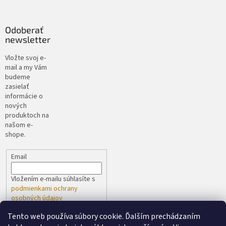
Odoberať
newsletter
Vložte svoj e-
mail a my Vám
budeme
zasielať
informácie o
nových
produktoch na
našom e-
shope.
Email
Vložením e-mailu súhlasíte s
podmienkami ochrany
osobných údajov
Tento web používa súbory cookie. Ďalším prechádzaním
PRIHLÁSIŤ SA