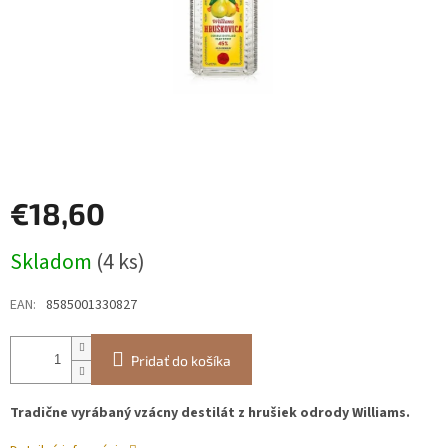
€18,60
Jednotková
Skladom
(4 ks)
cena:
EAN
:
8585001330827
Pridať do košíka
Tradične vyrábaný vzácny destilát z hrušiek odrody Williams.