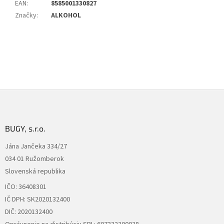
EAN
:
8585001330827
Značky
:
ALKOHOL
Z
á
p
ä
BUGY, s.r.o.
t
Jána Jančeka 334/27
i
034 01 Ružomberok
e
Slovenská republika
IČO: 36408301
IČ DPH: SK2020132400
DIČ: 2020132400