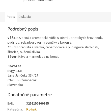
Popis
Diskusia
Podrobný popis
Vôňa:
Ovocná a aromatická vôňa s tónmi korintských hrozienok,
pudingu, rebarborovej mrveničky a korenia.
Chuť:
Korenistá a sladká, rebarborové a pudingové sladkosti,
škorica, sušená slivka.
Záver:
Káva a marmeláda na konci.
Dovozca
Bugy s.r.o.,
Jána Jančeka 334/27
03401 Ružomberok
Slovensko
Dodatočné parametre
EAN
:
3257150100365
Kategória
:
Koňak