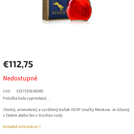
€112,75
Jednotková
Nedostupné
cena:
EAN
:
3257150100365
Položka bola vypredaná…
Chutný, aromatický a vyvážený koňak VSOP značky Meukow. Je úžasný
s ľadom alebo len s trochou vody.
Detailné informácie