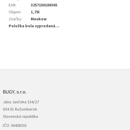
EAN
:
3257150100365
Objem
:
1,75l
Značky
:
Meukow
Položka bola vypredaná…
Z
á
p
ä
BUGY, s.r.o.
t
Jána Jančeka 334/27
i
034 01 Ružomberok
e
Slovenská republika
IČO: 36408301