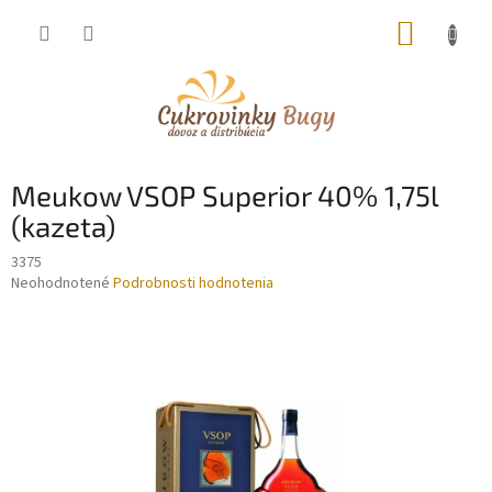
Prejsť
NÁKUP
na
obsah
KOŠÍK
Meukow VSOP Superior 40% 1,75l
(kazeta)
3375
Priemerné
Neohodnotené
Podrobnosti hodnotenia
hodnotenie
produktu
je
0,0
z
5
hviezdičiek.