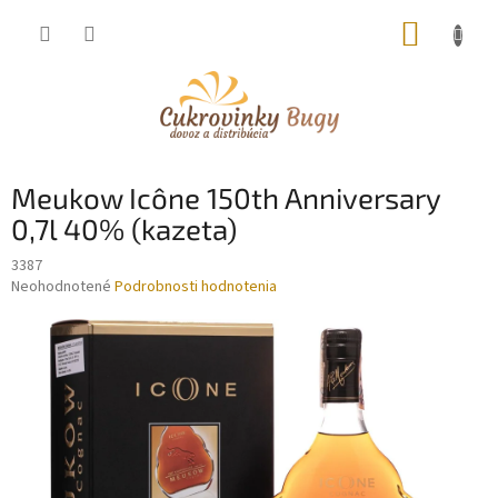
Prejsť
NÁKUP
na
obsah
KOŠÍK
Meukow Icône 150th Anniversary
0,7l 40% (kazeta)
3387
Priemerné
Neohodnotené
Podrobnosti hodnotenia
hodnotenie
produktu
je
0,0
z
5
hviezdičiek.