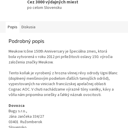
Cez 3000 výdajných miest
po celom Slovensku
Popis
Diskusia
Podrobný popis
Meukow Icône 150th Anniversary je špeciálna zmes, ktorá
bola vytvorená v roku 2012 pri príležitosti oslavy 150. výročia
založenia značky Meukow.
Tento koňak je vyrobený z hrozna vínnej révy odrody Ugni Blanc
(doplnený menšinovým podielom ďalších tamojších odrôd),
vypestovaných na viniciach francúzskej apelačnej oblasti
Cognac AOC. V chuti nachádzame výrazné tóny vanilky, kávy a
vôňa nám pripomína oriešky a ľahký náznak ovocitosti.
Dovozca
Bugy s.r.o.,
Jána Jančeka 334/27
03401 Ružomberok
Slovensko