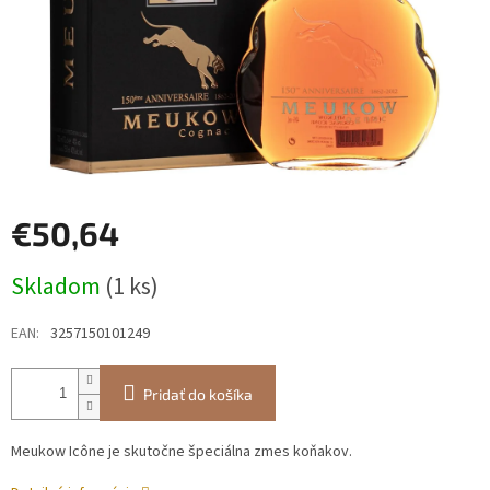
€50,64
Jednotková
Skladom
(1 ks)
cena:
EAN
:
3257150101249
Pridať do košíka
Meukow Icône je skutočne špeciálna zmes koňakov.