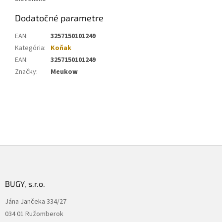
Dodatočné parametre
EAN
:
3257150101249
Kategória
:
Koňak
EAN
:
3257150101249
Značky
:
Meukow
Z
á
p
ä
BUGY, s.r.o.
t
Jána Jančeka 334/27
i
034 01 Ružomberok
e