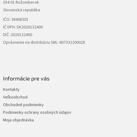
034 01 Ružomberok
e
Slovenská republika
IČO: 36408301
IČ DPH: SK2020132400
DIČ: 2020132400
Oprávnenie na distribúciu SBL: 607332200028
Informácie pre vás
Kontakty
Veľkoobchod
Obchodné podmienky
Podmienky ochrany osobných údajov
Moja objednávka