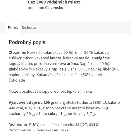
Cez 3000 výdajných miest
po celom Slovensku
Popis
Diskusia
Podrobný popis
Zloženie:
Horká čokoláda (cca 60 %): (min. 50 % kakaovej
sušiny): cukor, kakaová hmota, kakaové maslo, emulgátor:
sójový lecitín; prírodná vanilková aróma. Náplň: (cca 40 %):
glukózovo-fruktózový sirup, celá višňa (37 % náplne), likér (8 %
náplne), arómy. Kakaová sušina minimálne 50% v horkej
čokoláde
Môže obsahovať stopy orechov, lepku a mlieka.
Výživové údaje na 100 g:
energetická hodnota 1893 kJ, kalórie
440 kcal, tuky 19 g, z toho nasýtené mastné kyseliny 12 g,
sacharidy 50 g, z toho cukry 41 g, bielkoviny 3,7 g.
Distribútor: BUGY, s.r.o., Jána Jančeka 334/27, 034 01
Ružomberok, Slovenská republika.