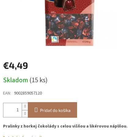
€4,49
Jednotková
Skladom
(15 ks)
cena:
EAN
:
9002859057120
Pridať do košíka
Pralinky z horkej čokolády s celou višňou a likérovou náplňou.