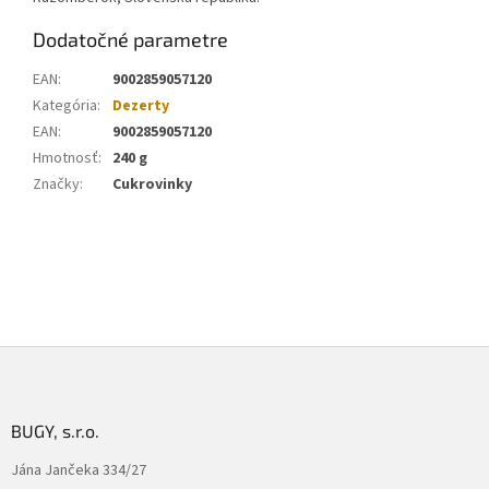
Dodatočné parametre
EAN
:
9002859057120
Kategória
:
Dezerty
EAN
:
9002859057120
Hmotnosť
:
240 g
Značky
:
Cukrovinky
Z
á
p
ä
BUGY, s.r.o.
t
Jána Jančeka 334/27
i