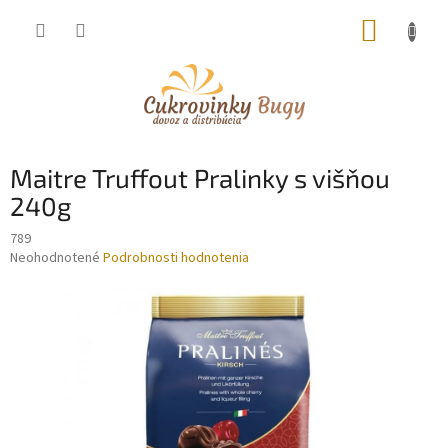
Prejsť
NÁKUP
na
obsah
KOŠÍK
Maitre Truffout Pralinky s višňou
240g
789
Priemerné
Neohodnotené
Podrobnosti hodnotenia
hodnotenie
produktu
je
0,0
z
5
hviezdičiek.