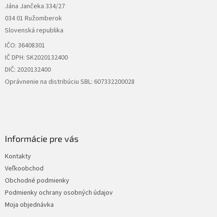
Jána Jančeka 334/27
i
034 01 Ružomberok
e
Slovenská republika
IČO: 36408301
IČ DPH: SK2020132400
DIČ: 2020132400
Oprávnenie na distribúciu SBL: 607332200028
Informácie pre vás
Kontakty
Veľkoobchod
Obchodné podmienky
Podmienky ochrany osobných údajov
Moja objednávka