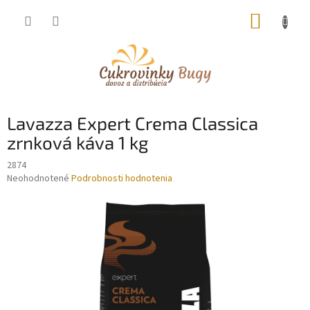
Prejsť
NÁKUP
na
obsah
KOŠÍK
Lavazza Expert Crema Classica
zrnková káva 1 kg
2874
Priemerné
Neohodnotené
Podrobnosti hodnotenia
hodnotenie
produktu
je
0,0
z
5
hviezdičiek.