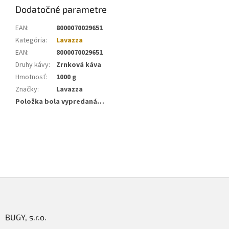
Dodatočné parametre
EAN
:
8000070029651
Kategória
:
Lavazza
EAN
:
8000070029651
Druhy kávy
:
Zrnková káva
Hmotnosť
:
1000 g
Značky
:
Lavazza
Položka bola vypredaná…
Z
á
p
ä
BUGY, s.r.o.
t