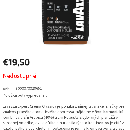
€19,50
Jednotková
Nedostupné
cena:
EAN
:
8000070029651
Položka bola vypredaná…
Lavazza Expert Crema Classica je ponuka známej talianskej značky pre
znalcov pravého aromatického espressa. Nájdeme v ňom harmonickú
kombináciu zŕn Arabica (40%) a zŕn Robusta z vybraných plantáží v
Strednej Amerike, Ázii a Afrike. Chuť a sila týchto kontinentov je cítiť v
každej šálke a vyvrcholením potešenia je jemná krémová pena. Zvlášť