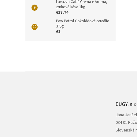
Lavazza Caffé Crema e Aroma,
zrnková káva 1kg
€17,74
Paw Patrol Čokoládové cereálie
375g
€1
Z
á
p
ä
t
BUGY, s.r.
i
e
Jána Janče
034 01 Ruž
Slovenská 