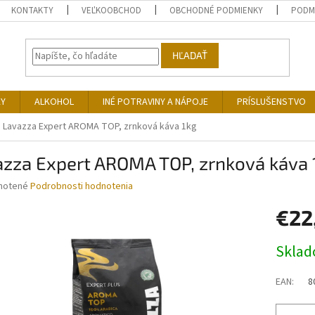
KONTAKTY
VEĽKOOBCHOD
OBCHODNÉ PODMIENKY
PODM
HĽADAŤ
KY
ALKOHOL
INÉ POTRAVINY A NÁPOJE
PRÍSLUŠENSTVO
Lavazza Expert AROMA TOP, zrnková káva 1kg
azza Expert AROMA TOP, zrnková káva 
né
notené
Podrobnosti hodnotenia
nie
€22
u
Jednotk
Skla
cena:
iek.
EAN
:
8