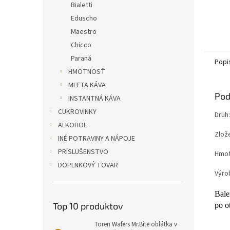
Bialetti
Eduscho
Maestro
Chicco
Paraná
Popi
HMOTNOSŤ
MLETA KÁVA
Pod
INSTANTNÁ KÁVA
CUKROVINKY
Druh
ALKOHOL
Zlož
INÉ POTRAVINY A NÁPOJE
PRÍSLUŠENSTVO
Hmot
DOPLNKOVÝ TOVAR
Výro
Bale
Top 10 produktov
po o
Toren Wafers Mr.Bite oblátka v