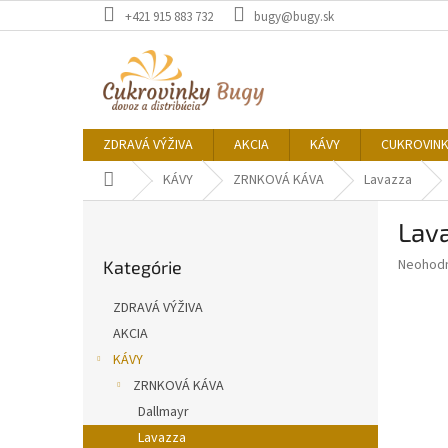
Prejsť
+421 915 883 732
bugy@bugy.sk
na
obsah
ZDRAVÁ VÝŽIVA
AKCIA
KÁVY
CUKROVIN
Domov
KÁVY
ZRNKOVÁ KÁVA
Lavazza
B
Lav
o
Preskočiť
č
Priemer
Neohod
Kategórie
kategórie
n
hodnote
ý
produkt
ZDRAVÁ VÝŽIVA
p
je
AKCIA
0,0
a
z
KÁVY
n
5
e
ZRNKOVÁ KÁVA
hviezdič
l
Dallmayr
Lavazza