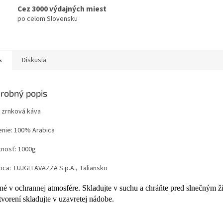
Cez 3000 výdajných miest
po celom Slovensku
s
Diskusia
robný popis
: zrnková káva
enie: 100% Arabica
nosť: 1000g
bca: LUJGI LAVAZZA S.p.A., Taliansko
né v ochrannej atmosfére. Skladujte v suchu a chráňte pred slnečným ž
tvorení skladujte v uzavretej nádobe.