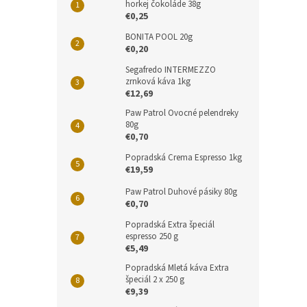
horkej čokoláde 38g
€0,25
BONITA POOL 20g
€0,20
Segafredo INTERMEZZO
zrnková káva 1kg
€12,69
Paw Patrol Ovocné pelendreky
80g
€0,70
Popradská Crema Espresso 1kg
€19,59
Paw Patrol Duhové pásiky 80g
€0,70
Popradská Extra špeciál
espresso 250 g
€5,49
Popradská Mletá káva Extra
špeciál 2 x 250 g
€9,39