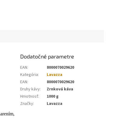
Dodatočné parametre
EAN
:
8000070029620
Kategória
:
Lavazza
EAN
:
8000070029620
Druhy kávy
:
Zrnková káva
Hmotnosť
:
1000 g
Značky
:
Lavazza
iarením,