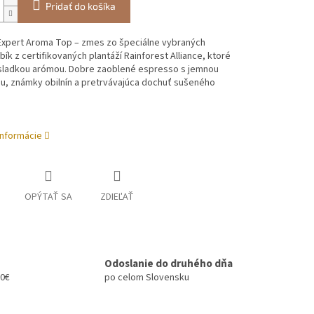
Pridať do košíka
Expert Aroma Top – zmes zo špeciálne vybraných
ík z certifikovaných plantáží Rainforest Alliance, ktoré
 sladkou arómou. Dobre zaoblené espresso s jemnou
u, známky obilnín a pretrvávajúca dochuť sušeného
informácie
OPÝTAŤ SA
ZDIEĽAŤ
Odoslanie do druhého dňa
00€
po celom Slovensku