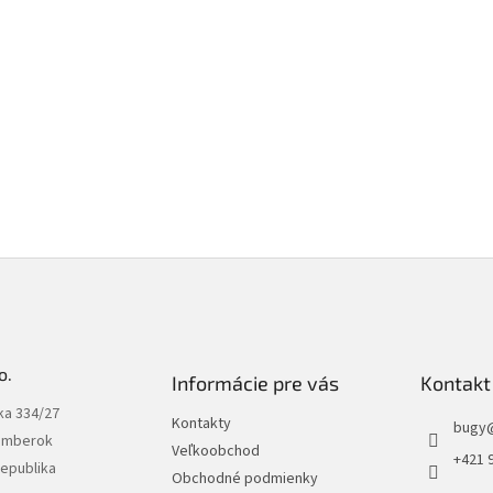
o.
Informácie pre vás
Kontakt
ka 334/27
Kontakty
bugy
omberok
Veľkoobchod
+421 
republika
Obchodné podmienky