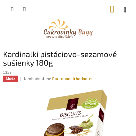
Prejsť
NÁKUP
na
obsah
KOŠÍK
Kardinalki pistáciovo-sezamové
sušienky 180g
1358
Priemerné
Neohodnotené
Podrobnosti hodnotenia
Akcia
hodnotenie
produktu
je
0,0
z
5
hviezdičiek.