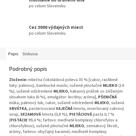
po celom Slovensku
Cez 3000 výdajných miest
po celom Slovensku
Popis
Diskusia
Podrobný popis
Zloženie:
mliečna čokoládová poleva 35 % [cukor, rastlinné
tuky: palmový, bambucké maslo; sušené plnotučné
MLIEKO
(14
%), sušené odstredené
MLIEKO
, kakaový prášok so zníženým
obsahom tuku (6 %), emulgátor: lecitíny; aróma],
PŠENIČNÁ
múka, palmový tuk, cukor, sušené odstredené
MLIEKO
, sušená
SRVÁTKA
, pasterizovaná
VAJEČNÁ
hmota, invertovaný cukrový
sirup,
SEZAMOVÁ
hmota (0,8 %),
PISTÁCIOVÁ
pasta 0,7 %
(
PISTÁCIE
99,4 %; farbivo: meďnaté komplexy chlorofylov a
chlorofylínov), sušené plnotučné
MLIEKO
, zemiakový škrob,
arómy, farbivo: obyčajný karamel, meďnaté komplexy