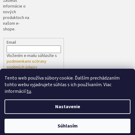
zasielať
informácie o
nových
produktoch na
našom e-
shope.
Email
Vložením e-mailu súhlasíte s
podmienkami ochrany
osobných údajov
Tento web používa súbory cookie. Ďalším prechádzaním
PRIHLÁSIŤ SA
tohto webu vyjadrujete súhlas s ich používaním. Viac
informácií
tu
.
Nastavenie
Vytvoril Shoptet
spoločne s
Súhlasím
Copyright 2026
Cukrovinkybugy
. Všetky práva vyhradené.