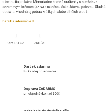
pistáciovo-
stretnutia pri káve. Mimoriadne krehké sušienky s
sezamovým krémom (32 %) a mliečnou čokoládovou polevou.
Sladká
desiata, vhodná aj počas krátkych alebo dlhších ciest.
Detailné informácie
OPÝTAŤ SA
ZDIEĽAŤ
Darček zdarma
Ku každej objednávke
Doprava ZADARMO
pri objednávke nad 100€
Odoslanie do druhého dňa