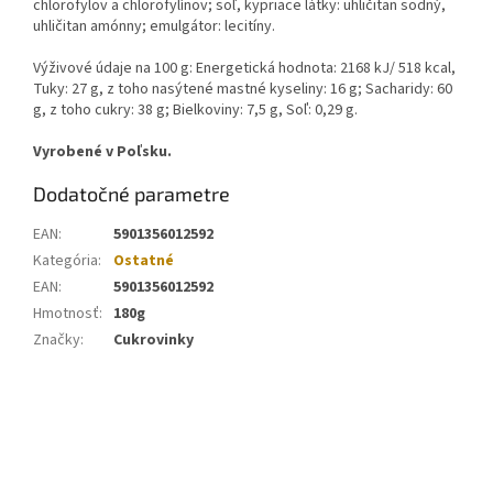
chlorofylov a chlorofylínov; soľ, kypriace látky: uhličitan sodný,
uhličitan amónny; emulgátor: lecitíny.
Výživové údaje na 100 g: Energetická hodnota: 2168 kJ/ 518 kcal,
Tuky: 27 g, z toho nasýtené mastné kyseliny: 16 g; Sacharidy: 60
g, z toho cukry: 38 g; Bielkoviny: 7,5 g, Soľ: 0,29 g.
Vyrobené v Poľsku.
Dodatočné parametre
EAN
:
5901356012592
Kategória
:
Ostatné
EAN
:
5901356012592
Hmotnosť
:
180g
Značky
:
Cukrovinky