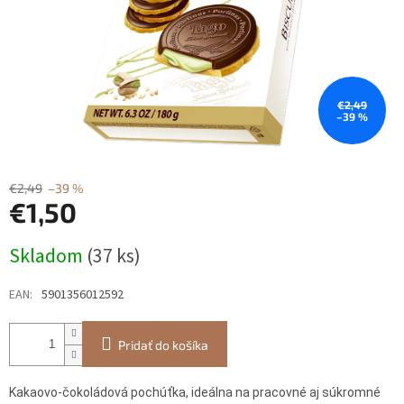
€2,49
–39 %
€2,49
–39 %
€1,50
Jednotková
Skladom
(37 ks)
cena:
EAN
:
5901356012592
Pridať do košíka
Kakaovo-čokoládová pochúťka, ideálna na pracovné aj súkromné