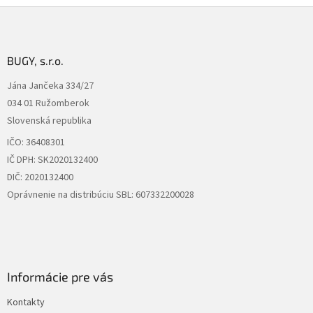
Z
á
p
ä
BUGY, s.r.o.
t
Jána Jančeka 334/27
i
034 01 Ružomberok
e
Slovenská republika
IČO: 36408301
IČ DPH: SK2020132400
DIČ: 2020132400
Oprávnenie na distribúciu SBL: 607332200028
Informácie pre vás
Kontakty