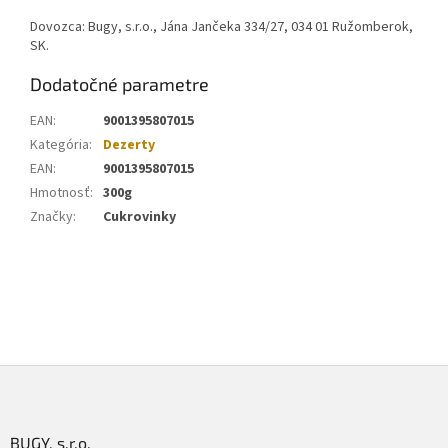
Dovozca: Bugy, s.r.o., Jána Jančeka 334/27, 034 01 Ružomberok,
SK.
Dodatočné parametre
EAN
:
9001395807015
Kategória
:
Dezerty
EAN
:
9001395807015
Hmotnosť
:
300g
Značky
:
Cukrovinky
Z
á
p
ä
BUGY, s.r.o.