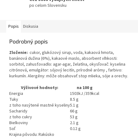
po celom Slovensku
Popis
Diskusia
Podrobný popis
Zloženie:
cukor, glukózový sirup, voda, kakaová hmota,
banánová dužina (6%), kakaové maslo, absorbent vlhkosti:
sorbitol, zahusťovadlo: agar-agar, želatína, okysľovač: kyselina
citrónová, emulgátor: sójový lecitín, prírodné arómy , farbivo:
kurkumín. Alergény: môže obsahovať stop mlieka, sóje a orechy.
Výživové hodnoty:
na 100 g
Energia
1503kJ /359kcal
Tuky
8.5 g
z toho nasýtené mastné kyseliny
5.1 g
Sacharidy
66 g
z toho cukry
53 g
Bielkoviny
2.1 g
Soľ
0.12 g
Krajina pôvodu: Rakúsko