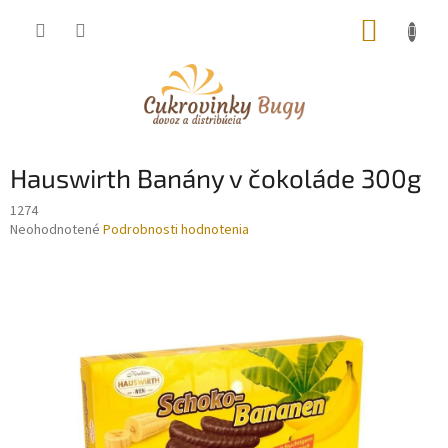
Prejsť
NÁKUP
na
obsah
KOŠÍK
Hauswirth Banány v čokoláde 300g
1274
Priemerné
Neohodnotené
Podrobnosti hodnotenia
hodnotenie
produktu
je
0,0
z
5
hviezdičiek.