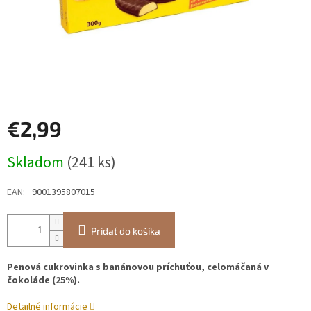
€2,99
Jednotková
Skladom
(241 ks)
cena:
EAN
:
9001395807015
Pridať do košíka
Penová cukrovinka s banánovou príchuťou, celomáčaná v
čokoláde (25%).
Detailné informácie