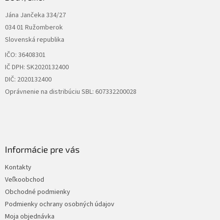
t
Jána Jančeka 334/27
i
034 01 Ružomberok
e
Slovenská republika
IČO: 36408301
IČ DPH: SK2020132400
DIČ: 2020132400
Oprávnenie na distribúciu SBL: 607332200028
Informácie pre vás
Kontakty
Veľkoobchod
Obchodné podmienky
Podmienky ochrany osobných údajov
Moja objednávka