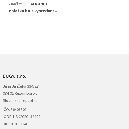
Značky
:
ALKOHOL
Položka bola vypredaná…
Z
á
p
ä
BUGY, s.r.o.
t
Jána Jančeka 334/27
i
034 01 Ružomberok
e
Slovenská republika
IČO: 36408301
IČ DPH: SK2020132400
DIČ: 2020132400