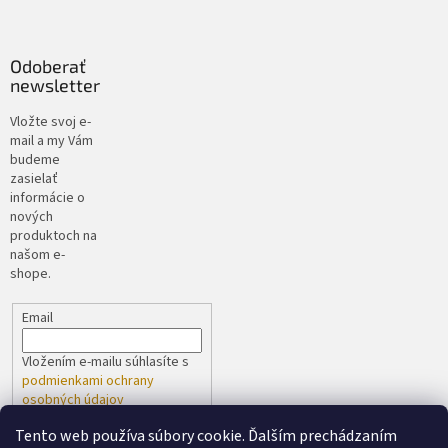
Odoberať
newsletter
Vložte svoj e-
mail a my Vám
budeme
zasielať
informácie o
nových
produktoch na
našom e-
shope.
Email
Vložením e-mailu súhlasíte s
podmienkami ochrany
osobných údajov
Tento web používa súbory cookie. Ďalším prechádzaním
PRIHLÁSIŤ SA