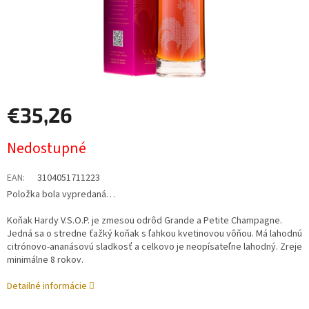
€35,26
Jednotková
Nedostupné
cena:
EAN
:
3104051711223
Položka bola vypredaná…
Koňak Hardy V.S.O.P. je zmesou odrôd Grande a Petite Champagne.
Jedná sa o stredne ťažký koňak s ľahkou kvetinovou vôňou. Má lahodnú
citrónovo-ananásovú sladkosť a celkovo je neopísateľne lahodný. Zreje
minimálne 8 rokov.
Detailné informácie