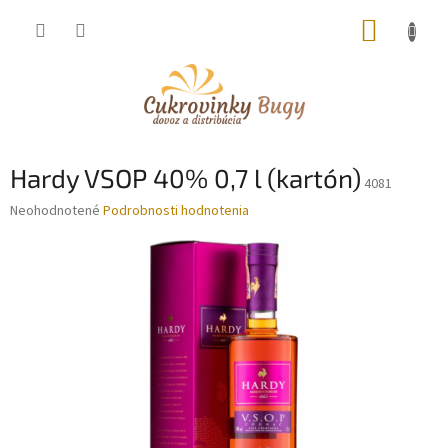
Prejsť
NÁKUP
na
obsah
KOŠÍK
Hardy VSOP 40% 0,7 l (kartón)
4081
Priemerné
Neohodnotené
Podrobnosti hodnotenia
hodnotenie
produktu
je
0,0
z
5
hviezdičiek.