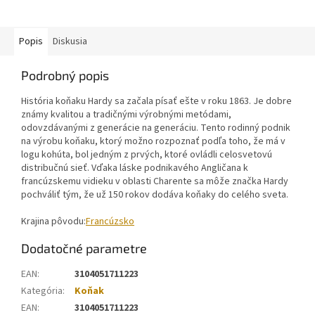
Popis
Diskusia
Podrobný popis
História koňaku Hardy sa začala písať ešte v roku 1863. Je dobre
známy kvalitou a tradičnými výrobnými metódami,
odovzdávanými z generácie na generáciu. Tento rodinný podnik
na výrobu koňaku, ktorý možno rozpoznať podľa toho, že má v
logu kohúta, bol jedným z prvých, ktoré ovládli celosvetovú
distribučnú sieť. Vďaka láske podnikavého Angličana k
francúzskemu vidieku v oblasti Charente sa môže značka Hardy
pochváliť tým, že už 150 rokov dodáva koňaky do celého sveta.
Krajina pôvodu:
Francúzsko
Dodatočné parametre
EAN
:
3104051711223
Kategória
:
Koňak
EAN
:
3104051711223