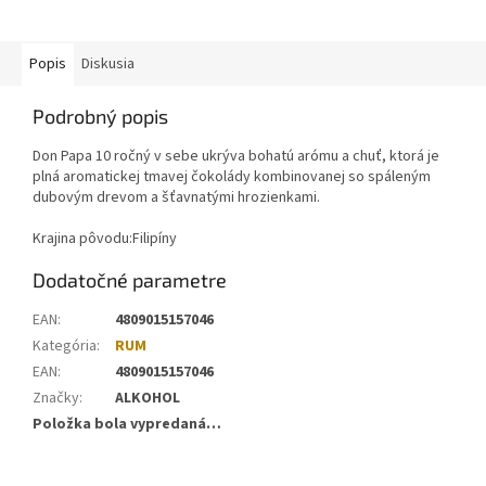
Popis
Diskusia
Podrobný popis
Don Papa 10 ročný v sebe ukrýva bohatú arómu a chuť, ktorá je
plná aromatickej tmavej čokolády kombinovanej so spáleným
dubovým drevom a šťavnatými hrozienkami.
Krajina pôvodu:Filipíny
Dodatočné parametre
EAN
:
4809015157046
Kategória
:
RUM
EAN
:
4809015157046
Značky
:
ALKOHOL
Položka bola vypredaná…