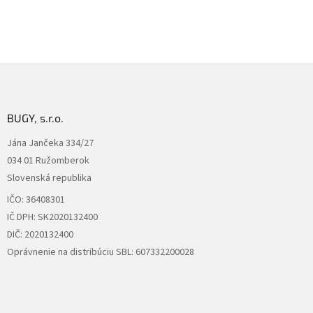
Z
á
p
ä
BUGY, s.r.o.
t
Jána Jančeka 334/27
i
034 01 Ružomberok
e
Slovenská republika
IČO: 36408301
IČ DPH: SK2020132400
DIČ: 2020132400
Oprávnenie na distribúciu SBL: 607332200028