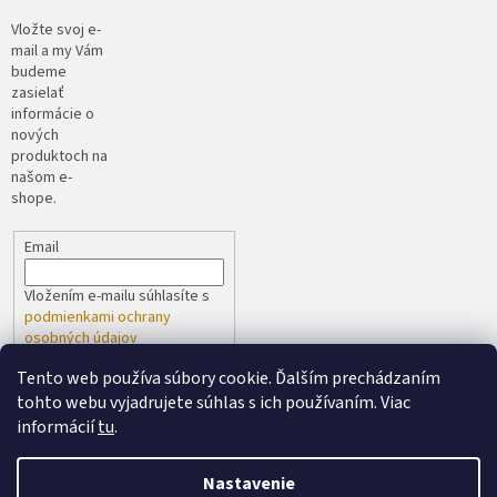
Vložte svoj e-
mail a my Vám
budeme
zasielať
informácie o
nových
produktoch na
našom e-
shope.
Email
Vložením e-mailu súhlasíte s
podmienkami ochrany
osobných údajov
Tento web používa súbory cookie. Ďalším prechádzaním
PRIHLÁSIŤ SA
tohto webu vyjadrujete súhlas s ich používaním. Viac
informácií
tu
.
Nastavenie
Vytvoril Shoptet
spoločne s