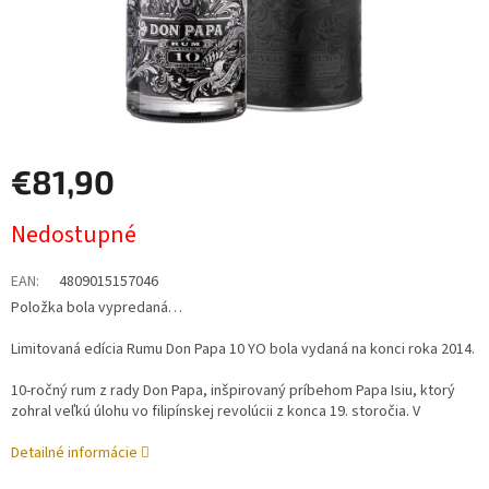
€81,90
Jednotková
Nedostupné
cena:
EAN
:
4809015157046
Položka bola vypredaná…
Limitovaná edícia Rumu Don Papa 10 YO bola vydaná na konci roka 2014.
10-ročný rum z rady Don Papa, inšpirovaný príbehom Papa Isiu, ktorý
zohral veľkú úlohu vo filipínskej revolúcii z konca 19. storočia. V
Detailné informácie