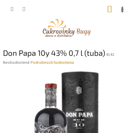
Prejsť
NÁKUP
na
obsah
KOŠÍK
Don Papa 10y 43% 0,7 l (tuba)
4142
Priemerné
Neohodnotené
Podrobnosti hodnotenia
hodnotenie
produktu
je
0,0
z
5
hviezdičiek.