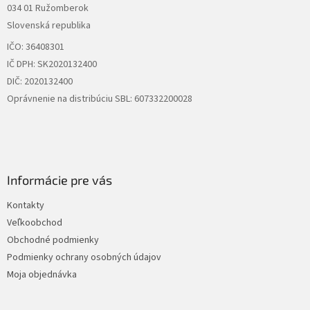
034 01 Ružomberok
e
Slovenská republika
IČO: 36408301
IČ DPH: SK2020132400
DIČ: 2020132400
Oprávnenie na distribúciu SBL: 607332200028
Informácie pre vás
Kontakty
Veľkoobchod
Obchodné podmienky
Podmienky ochrany osobných údajov
Moja objednávka