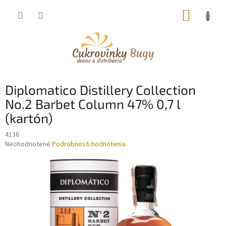
Prejsť
NÁKUP
na
obsah
KOŠÍK
Diplomatico Distillery Collection
No.2 Barbet Column 47% 0,7 l
(kartón)
4136
Priemerné
Neohodnotené
Podrobnosti hodnotenia
hodnotenie
produktu
je
0,0
z
5
hviezdičiek.