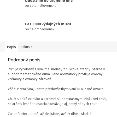
Odoslanie do druhého dňa
po celom Slovensku
Cez 3000 výdajných miest
po celom Slovensku
Popis
Diskusia
Podrobný popis
Rum je vyrobený z kvalitnej melasy z cukrovej trstiny. Starne v
sudoch z amerického duba. Jeho aromatický profil je ovocný,
krémový a dymový zároveň.
Vôňa: Intenzívna, ucítite predovšetkým vanilku a lesné ovocie.
Chuť: Sladké drievko a karamel sú dominantnými zložkami chuti,
na arómu lesného ovocia nadväzuje aj jemný nádych chuti.
Zakončenie: Jemné, až delikátne, avšak dlhé a sladké.