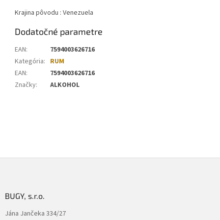
Krajina pôvodu : Venezuela
Dodatočné parametre
EAN
:
7594003626716
Kategória
:
RUM
EAN
:
7594003626716
Značky
:
ALKOHOL
Z
á
p
ä
BUGY, s.r.o.
t
Jána Jančeka 334/27
i