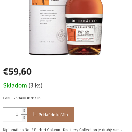
€59,60
Jednotková
Skladom
(3 ks)
cena:
EAN
:
7594003626716
Pridať do košíka
Diplomático No. 2 Barbet Column - Distillery Collection je druhý rum z