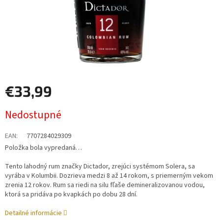
€33,99
Jednotková
Nedostupné
cena:
EAN
:
7707284029309
Položka bola vypredaná…
Tento lahodný rum značky Dictador, zrejúci systémom Solera, sa
vyrába v Kolumbii. Dozrieva medzi 8 až 14 rokom, s priemerným vekom
zrenia 12 rokov. Rum sa riedi na silu fľaše demineralizovanou vodou,
ktorá sa pridáva po kvapkách po dobu 28 dní.
Detailné informácie