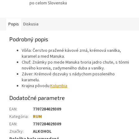
po celom Slovensku
Popis
Diskusia
Podrobný popis
Vôňa: Čerstvo pražené kávové zrná, krémová vanilka,
karamel a med Manuka.
Chuť: Známky po mede Manuka tvoria jadro chute, s tónmi
nového korenia, zadymeného duba a vanilky.
Záver: Krémové dozvuky s nádychom posoleného
karamelu.
Krajina pôvodu:
Kolumbia
Dodatočné parametre
EAN
:
7707284029309
Kategória
:
RUM
EAN
:
7707284029309
Značky
:
ALKOHOL