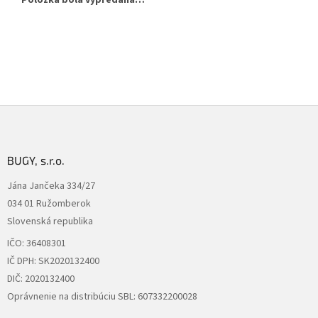
Položka bola vypredaná…
Z
á
p
ä
BUGY, s.r.o.
t
Jána Jančeka 334/27
i
034 01 Ružomberok
e
Slovenská republika
IČO: 36408301
IČ DPH: SK2020132400
DIČ: 2020132400
Oprávnenie na distribúciu SBL: 607332200028