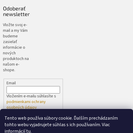
Odoberať
newsletter
Vložte svoj e-
mail a my Vám
budeme
zasielať
informácie o
nových
produktoch na
našom e-
shope.
Email
Vložením e-mailu súhlasíte s
podmienkami ochrany
osobných údajov
Tento web používa súbory cookie. Ďalším prechádzaním
PRIHLÁSIŤ SA
tohto webu vyjadrujete súhlas s ich používaním. Viac
informácií
tu
.