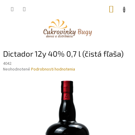
Prejsť
NÁKUP
na
obsah
KOŠÍK
Dictador 12y 40% 0,7 l (čistá fľaša)
4042
Priemerné
Neohodnotené
Podrobnosti hodnotenia
hodnotenie
produktu
je
0,0
z
5
hviezdičiek.