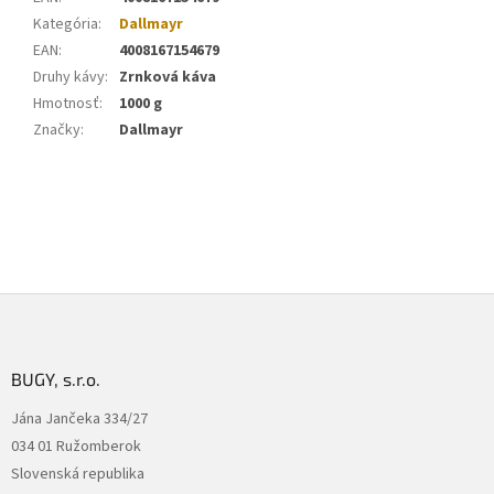
Kategória
:
Dallmayr
EAN
:
4008167154679
Druhy kávy
:
Zrnková káva
Hmotnosť
:
1000 g
Značky
:
Dallmayr
Z
á
p
ä
BUGY, s.r.o.
t
Jána Jančeka 334/27
i
034 01 Ružomberok
e
Slovenská republika