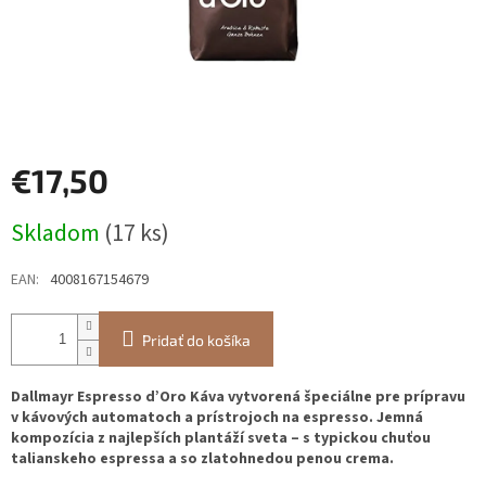
€17,50
Jednotková
Skladom
(17 ks)
cena:
EAN
:
4008167154679
Pridať do košíka
Dallmayr Espresso d’Oro Káva vytvorená špeciálne pre prípravu
v kávových automatoch a prístrojoch na espresso. Jemná
kompozícia z najlepších plantáží sveta – s typickou chuťou
talianskeho espressa a so zlatohnedou penou crema.