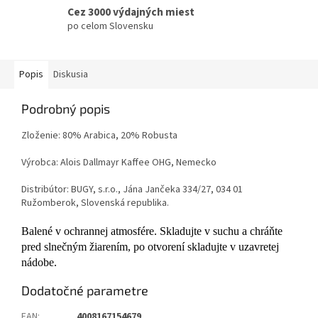
Cez 3000 výdajných miest
po celom Slovensku
Popis
Diskusia
Podrobný popis
Zloženie: 80% Arabica, 20% Robusta
Výrobca: Alois Dallmayr Kaffee OHG, Nemecko
Distribútor: BUGY, s.r.o., Jána Jančeka 334/27, 034 01
Ružomberok, Slovenská republika.
Balené v ochrannej atmosfére. Skladujte v suchu a chráňte
pred slnečným žiarením, po otvorení skladujte v uzavretej
nádobe.
Dodatočné parametre
EAN
:
4008167154679