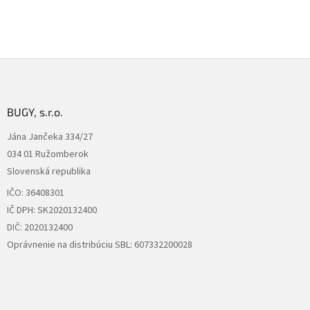
Z
á
p
ä
BUGY, s.r.o.
t
Jána Jančeka 334/27
i
034 01 Ružomberok
e
Slovenská republika
IČO: 36408301
IČ DPH: SK2020132400
DIČ: 2020132400
Oprávnenie na distribúciu SBL: 607332200028