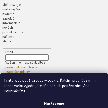
Vložte svoj e-
mail a my Vám
budeme
zasielať
informácie o
nových
produktoch na
našom e-
shope.
Email
Vložením e-mailu súhlasíte s
podmienkami ochrany
osobných údajov
Tento web používa súbory cookie. Ďalším prechádzaním
PRIHLÁSIŤ SA
tohto webu vyjadrujete súhlas s ich používaním. Viac
informácií
tu
.
Nastavenie
Vytvoril Shoptet
spoločne s