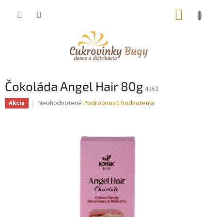
Prejsť
NÁKUP
na
obsah
KOŠÍK
Čokoláda Angel Hair 80g
4353
Priemerné
Neohodnotené
Podrobnosti hodnotenia
Akcia
hodnotenie
produktu
je
0,0
z
5
hviezdičiek.