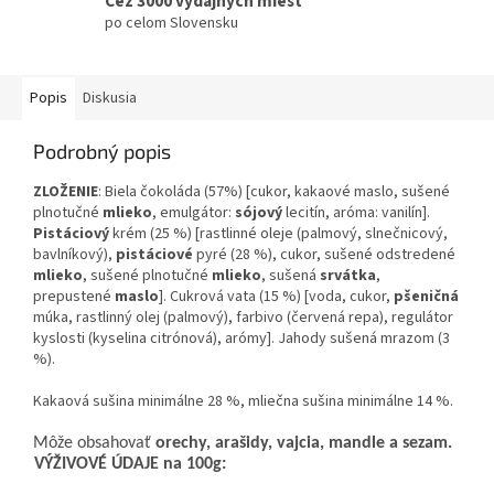
Cez 3000 výdajných miest
po celom Slovensku
Popis
Diskusia
Podrobný popis
ZLOŽENIE
: Biela čokoláda (57%) [cukor, kakaové maslo, sušené
plnotučné
mlieko
, emulgátor:
sójový
lecitín, aróma: vanilín].
Pistáciový
krém (25 %) [rastlinné oleje (palmový, slnečnicový,
bavlníkový),
pistáciové
pyré (28 %), cukor, sušené odstredené
mlieko
, sušené plnotučné
mlieko
, sušená
srvátka
,
prepustené
maslo
]. Cukrová vata
(15 %) [voda, cukor,
pšeničná
múka, rastlinný olej (palmový), farbivo (červená repa), regulátor
kyslosti (kyselina citrónová), arómy]. Jahody sušená mrazom (3
%).
Kakaová sušina minimálne 28 %, mliečna sušina minimálne 14 %.
Môže obsahovať
orechy, arašidy, vajcia, mandle a sezam.
VÝŽIVOVÉ ÚDAJE na 100g: