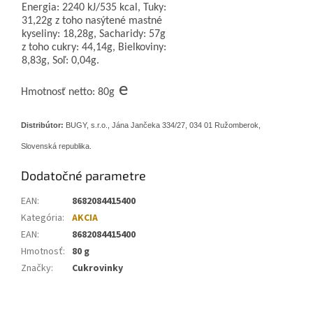
Energia: 2240 kJ/535 kcal, Tuky:
31,22g z toho nasýtené mastné
kyseliny: 18,28g, Sacharidy: 57g
z toho cukry: 44,14g, Bielkoviny:
8,83g, Soľ: 0,04g.
e
Hmotnosť netto: 80g
Distribútor:
BUGY, s.r.o., Jána Jančeka 334/27, 034 01 Ružomberok,
Slovenská republika.
Dodatočné parametre
EAN
:
8682084415400
Kategória
:
AKCIA
EAN
:
8682084415400
Hmotnosť
:
80 g
Značky
:
Cukrovinky