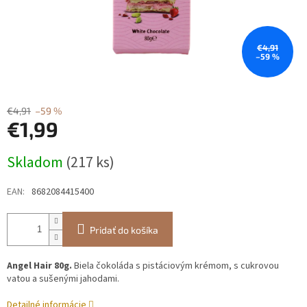
€4,91
–59 %
€4,91
–59 %
€1,99
Jednotková
Skladom
(217 ks)
cena:
EAN
:
8682084415400
Pridať do košíka
Angel Hair 80g.
Biela čokoláda s pistáciovým krémom, s cukrovou
vatou a sušenými jahodami.
Detailné informácie