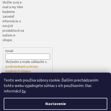
Vložte svoj e-
mail a my Vám
budeme
zasielať
informácie o
nových
produktoch na
našom e-
shope.
Email
Vložením e-mailu súhlasíte s
podmienkami ochrany
osobných údajov
Tento web používa súbory cookie. Ďalším prechádzaním
PRIHLÁSIŤ SA
tohto webu vyjadrujete súhlas s ich používaním. Viac
informácií
tu
.
Nastavenie
Vytvoril Shoptet
spoločne s