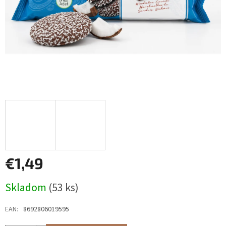
€1,49
Jednotková
Skladom
(53 ks)
cena:
EAN
:
8692806019595