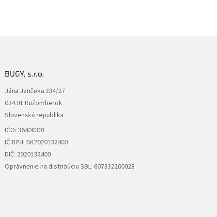
Z
á
p
ä
BUGY, s.r.o.
t
Jána Jančeka 334/27
i
034 01 Ružomberok
e
Slovenská republika
IČO: 36408301
IČ DPH: SK2020132400
DIČ: 2020132400
Oprávnenie na distribúciu SBL: 607332200028