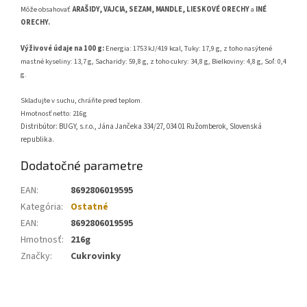
Môže obsahovať
ARAŠIDY, VAJCIA, SEZAM, MANDLE, LIESKOVÉ ORECHY
a
INÉ
ORECHY.
Výživové údaje na 100 g:
Energia: 1753 kJ/419 kcal, Tuky: 17,9 g, z toho nasýtené
mastné kyseliny: 13,7 g, Sacharidy: 59,8 g, z toho cukry: 34,8 g, Bielkoviny: 4,8 g, Soľ: 0,4
g.
Skladujte v suchu, chráňte pred teplom.
Hmotnosť netto: 216g
Distribútor: BUGY, s.r.o., Jána Jančeka 334/27, 034 01 Ružomberok, Slovenská
republika.
Dodatočné parametre
EAN
:
8692806019595
Kategória
:
Ostatné
EAN
:
8692806019595
Hmotnosť
:
216g
Značky
:
Cukrovinky