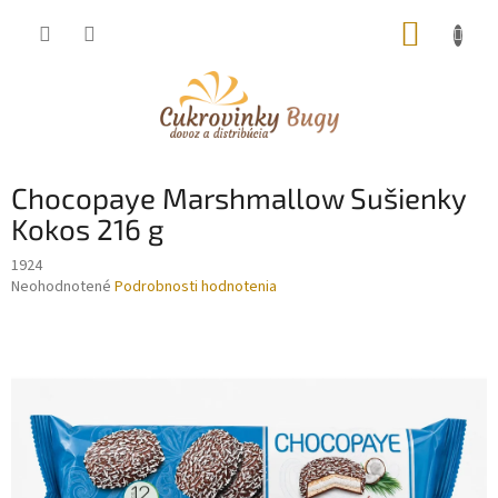
Prejsť
NÁKUP
na
obsah
KOŠÍK
Chocopaye Marshmallow Sušienky
Kokos 216 g
1924
Priemerné
Neohodnotené
Podrobnosti hodnotenia
hodnotenie
produktu
je
0,0
z
5
hviezdičiek.