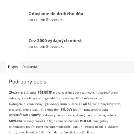
Odoslanie do druhého dňa
po celom Slovensku
Cez 3000 výdajných miest
po celom Slovensku
Popis
Diskusia
Podrobný popis
Zloženie:
Sušienka [
PŠENIČNÁ
múka, rastlinný olej (palmový), fruktózový sirup,
cukor, kypriace látky (hydrogénuhličitan amónny, difosforečnan sodný,
hydrogénuhličitan sodný), glukózový sirup, sušená
SRVÁTKA
, soľ, arómy (kokosová,
maslová), aróma (vanilín), emulgátor (
SÓJOVÝ
lecitín), konzervačná látka
(
DISIRIČITAN SODNÝ
)]. Kakaová poleva [cukor, rastlinný olej (palmový), sušená
SRVÁTKA
, kakaový prášok (10 %), sušené odstredené
MLIEKO
, emulgátory
(slnečnicový lecitín, polyglycerolpolyricínoleát), vanilín]. Penová náplň [glukózový
sirup, cukor, hovädzia želatína (halal), aróma (kokosová)]. Kokos.