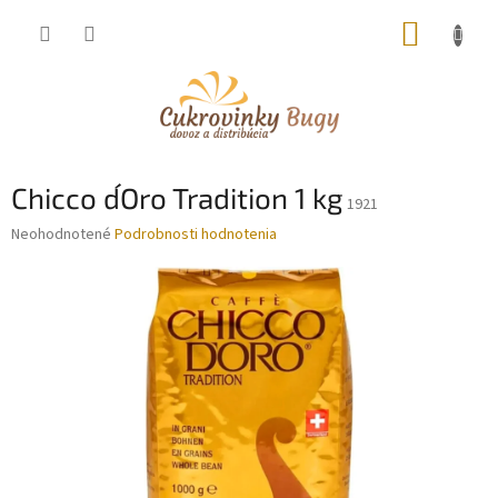
Prejsť
NÁKUP
na
obsah
KOŠÍK
Chicco d´Oro Tradition 1 kg
1921
Priemerné
Neohodnotené
Podrobnosti hodnotenia
hodnotenie
produktu
je
0,0
z
5
hviezdičiek.