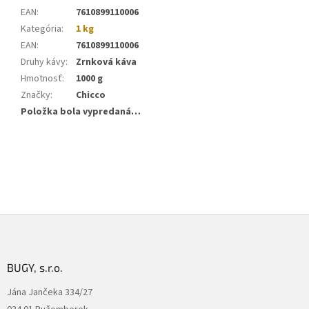
EAN
:
7610899110006
Kategória
:
1 kg
EAN
:
7610899110006
Druhy kávy
:
Zrnková káva
Hmotnosť
:
1000 g
Značky
:
Chicco
Položka bola vypredaná…
Z
á
p
ä
BUGY, s.r.o.
t
Jána Jančeka 334/27
i