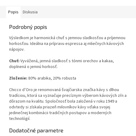
Popis
Diskusia
Podrobný popis
Výsledkom je harmonická chuť s jemnou sladkosťou a príjemnou
horkosťou. Ideálna na prípravu espressa aj mliečnych kávových
nápojov.
Chuť:
Vyvážená, jemná sladkosť s tónmi orechov a kakaa,
doplnená o jemnú horkosť.
Zloženie:
80% arabika, 20% robusta
Chicco d’Oro je renomovaná švajčiarska značka kávy s dlhou
tradíciou, ktorá sa vyznačuje precíznym výberom kávových zŕn a
dôrazom na kvalitu. Spoločnosť bola založená v roku 1949 a
odvtedy si získala priazeň milovníkov kávy vďaka svojej
jedinečnej kombinácii tradičných postupov a moderných
technológií.
Dodatočné parametre