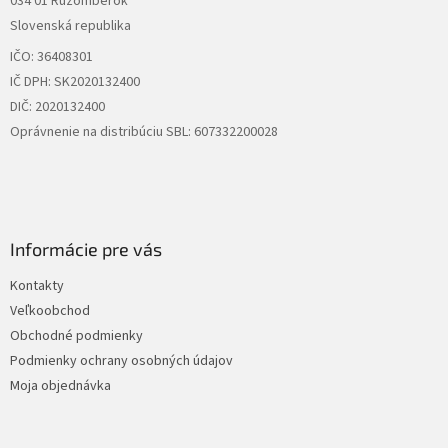
034 01 Ružomberok
e
Slovenská republika
IČO: 36408301
IČ DPH: SK2020132400
DIČ: 2020132400
Oprávnenie na distribúciu SBL: 607332200028
Informácie pre vás
Kontakty
Veľkoobchod
Obchodné podmienky
Podmienky ochrany osobných údajov
Moja objednávka