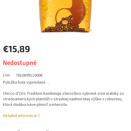
€15,89
Jednotková
Nedostupné
cena:
EAN
:
7610899110006
Položka bola vypredaná…
Chicco d’Oro Tradition kombinuje starostlivo vybrané zrná arabiky zo
stredoamerických plantáží v strednej nadmorskej výške s robustou,
ktorá dodáva káve plnosť a intenzitu.
Detailné informácie