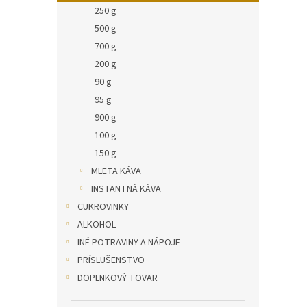
250 g
500 g
700 g
200 g
90 g
95 g
900 g
100 g
150 g
MLETA KÁVA
INSTANTNÁ KÁVA
CUKROVINKY
ALKOHOL
INÉ POTRAVINY A NÁPOJE
PRÍSLUŠENSTVO
DOPLNKOVÝ TOVAR