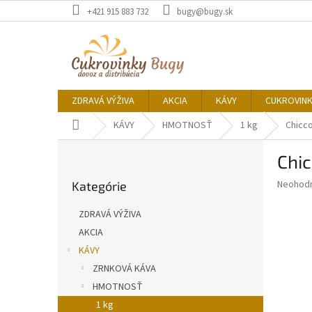
Prejsť
+421 915 883 732
bugy@bugy.sk
na
obsah
ZDRAVÁ VÝŽIVA
AKCIA
KÁVY
CUKROVIN
Domov
KÁVY
HMOTNOSŤ
1 kg
Chicco
B
Chic
o
Preskočiť
č
Priemer
Neohod
Kategórie
kategórie
n
hodnote
ý
produkt
ZDRAVÁ VÝŽIVA
p
je
AKCIA
0,0
a
z
KÁVY
n
5
e
ZRNKOVÁ KÁVA
hviezdič
l
HMOTNOSŤ
1 kg