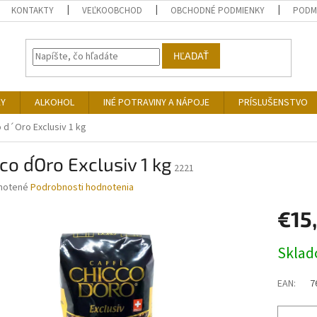
KONTAKTY
VEĽKOOBCHOD
OBCHODNÉ PODMIENKY
PODM
HĽADAŤ
KY
ALKOHOL
INÉ POTRAVINY A NÁPOJE
PRÍSLUŠENSTVO
 d´Oro Exclusiv 1 kg
co d´Oro Exclusiv 1 kg
2221
né
notené
Podrobnosti hodnotenia
nie
€15
u
Jednotk
Skla
cena:
iek.
EAN
:
7