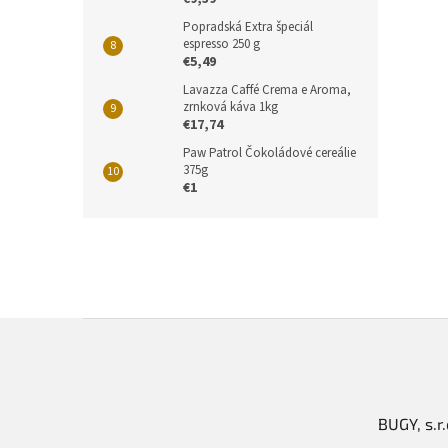
Popradská Extra špeciál
espresso 250 g
€5,49
Lavazza Caffé Crema e Aroma,
zrnková káva 1kg
€17,74
Paw Patrol Čokoládové cereálie
375g
€1
Z
á
p
ä
t
BUGY, s.r.
i